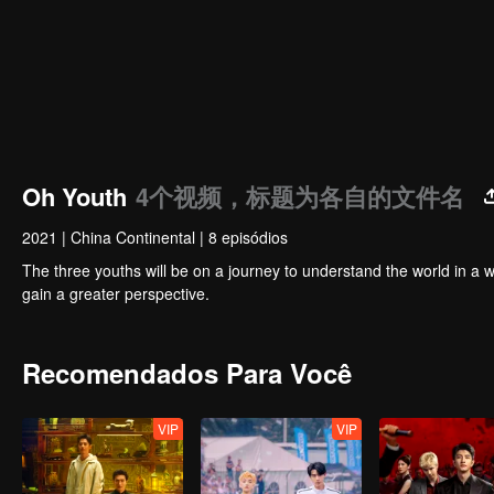
Oh Youth
4个视频，标题为各自的文件名
2021
|
China Continental
|
8 episódios
The three youths will be on a journey to understand the world in a w
gain a greater perspective.
Recomendados Para Você
VIP
VIP