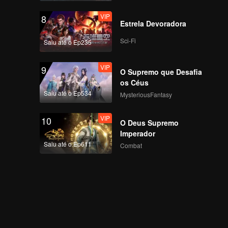
版第二版_0710
VIP
8
Estrela Devoradora
Sci-Fi
Saiu até o Ep235
VIP
9
O Supremo que Desafia
os Céus
Saiu até o Ep534
MysteriousFantasy
VIP
10
O Deus Supremo
Imperador
Saiu até o Ep611
Combat