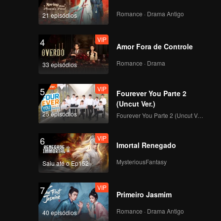
Romance · Drama Antigo
21 episódios
介质id上
传-855179687632
VIP
4
Amor Fora de Controle
Romance · Drama
33 episódios
恰好是少年_第9集_海外
版第二版_0619
VIP
5
Fourever You Parte 2
(Uncut Ver.)
25 episódios
Fourever You Parte 2 (Uncut Ver.)
恰好是少年_番外2_海外
版第一版_0623
VIP
6
Imortal Renegado
MysteriousFantasy
Saiu até o Ep152
恰好是少年_番外3_海外
版第一版_0703
VIP
7
Primeiro Jasmim
Romance · Drama Antigo
40 episódios
恰好是少年_ep08_海外