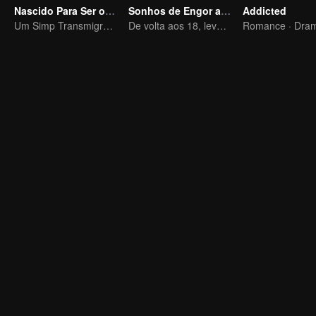
Nascido Para Ser o Vilão
Sonhos de Engor aos 18 anos
Addicted
Um Simp Transmigra: As Beldades Tomam a Iniciativa
De volta aos 18, levando meu pai aosucesso
Romance · Dra