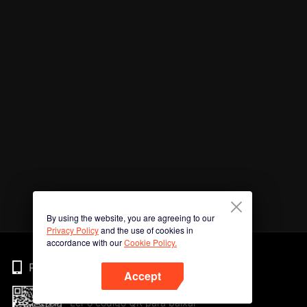
By using the website, you are agreeing to our
Privacy Policy
and the use of cookies in
accordance with our
Cookie Policy.
Phone
Accept
Ler o código QR para baixar