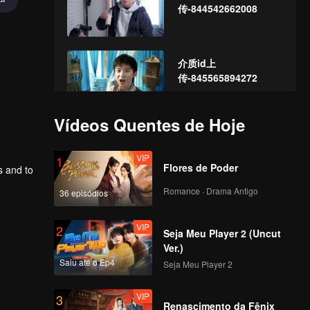
传-844542662008
介质id上
传-845565894272
Vídeos Quentes de Hoje
介质id上
传-847421605792
VIP
1
Flores de Poder
s and to
Romance · Drama Antigo
36 episódios
介质id上
传-849162688640
VIP
2
Seja Meu Player 2 (Uncut
Ver.)
Saiu até o Ep4
Seja Meu Player 2
介质id上
传-850589895336
VIP
3
Renascimento da Fênix