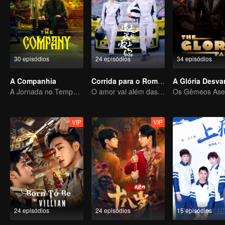
30 episódios
24 episódios
34 episódios
A Companhia
Corrida para o Romance
A Glória Desv
A Jornada no Tempo de Gao Weiguang e Liang Jingkang
O amor vai além das fronteiras, a Glory United como parceira
VIP
VIP
24 episódios
24 episódios
15 episódios