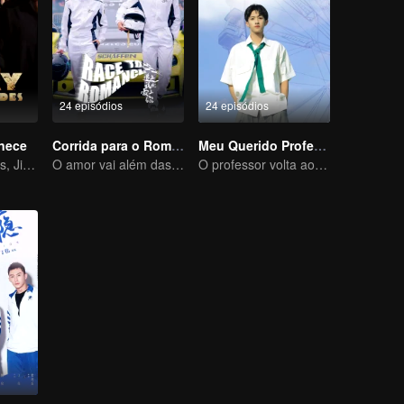
24 episódios
24 episódios
anece
Corrida para o Romance
Meu Querido Professor
Os Gêmeos Ases, Jin Han e Zhou Junwei, Conquistam o Reino
O amor vai além das fronteiras, a Glory United como parceira
O professor volta ao campus como estudante.