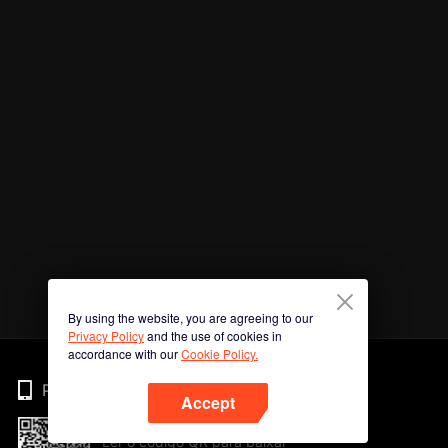
By using the website, you are agreeing to our
Privacy Policy
and the use of cookies in
accordance with our
Cookie Policy.
Phone
Accept
Ler o código QR para baixar