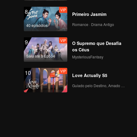
VIP
8
Primeiro Jasmim
Romance · Drama Antigo
40 episódios
VIP
9
O Supremo que Desafia
os Céus
Saiu até o Ep534
MysteriousFantasy
VIP
10
Love Actually S5
Guiado pelo Destino, Amado com o Coração