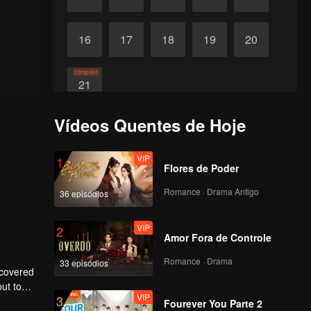
16
17
18
19
20
Completo
21
Vídeos Quentes de Hoje
VIP
1
Flores de Poder
Romance · Drama Antigo
36 episódios
VIP
2
Amor Fora de Controle
Romance · Drama
33 episódios
scovered
ut to
VIP
3
to make
Fourever You Parte 2