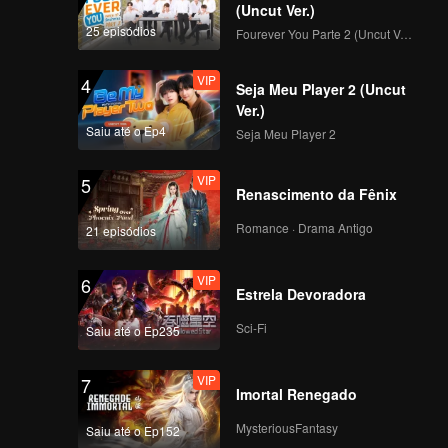
(Uncut Ver.)
25 episódios
Fourever You Parte 2 (Uncut Ver.)
VIP
4
Seja Meu Player 2 (Uncut
Ver.)
Saiu até o Ep4
Seja Meu Player 2
VIP
5
Renascimento da Fênix
Romance · Drama Antigo
21 episódios
VIP
6
Estrela Devoradora
Sci-Fi
Saiu até o Ep235
VIP
7
Imortal Renegado
MysteriousFantasy
Saiu até o Ep152