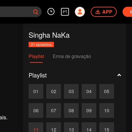
APP
PT
Singha NaKa
21 episódios
Playlist
Erros de gravação
Playlist
01
02
03
04
05
06
07
08
09
10
ais.
11
12
13
14
15