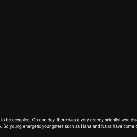
to be occupied. On one day, there was a very greedy scientist who di
one. So young energetic youngsters such as Haha and Nana have come o
of the villains. The mission is to stumble upon the love story. Make sure 