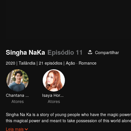
Singha NaKa
Episódio 11
Compartilhar
2020
|
Tailândia
|
21 episódios
|
Ação · Romance
Chantana Kritkanjanapan
Isaya Horsuwan
Atores
Atores
Singha Na Ka is a story of young people who have the magic power 
this magical power and meant to take possession of this world al
stop this scientist. And to save the world not to fall into the hands 
Leia mais