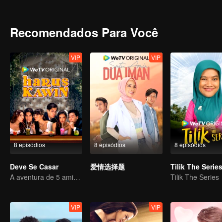
outros prêmios! Eles realmente precisam do dinheiro, mas consegui
comenta todas as postagens de suas mídias sociais? Eles serão ca
trará para o relacionamento que já está tumultuado?
Recomendados Para Você
VIP
VIP
8 episódios
8 episódios
8 episódios
Deve Se Casar
爱情选择题
Tilik The Serie
A aventura de 5 amigos em busca de uma alma gêmea!
Tilik The Series
VIP
VIP