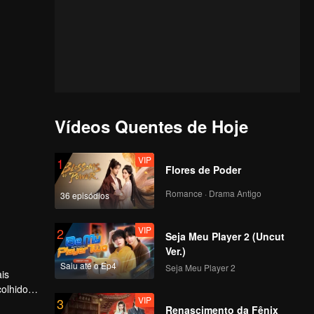
Vídeos Quentes de Hoje
VIP
1
Flores de Poder
Romance · Drama Antigo
36 episódios
VIP
2
Seja Meu Player 2 (Uncut
Ver.)
Saiu até o Ep4
Seja Meu Player 2
is
olhidos
VIP
3
itos
Renascimento da Fênix