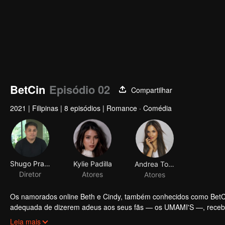
BetCin
Episódio 02
Compartilhar
2021
|
Filipinas
|
8 episódios
|
Romance · Comédia
Shugo Praico
Kylie Padilla
Andrea Torres
Diretor
Atores
Atores
Os namorados online Beth e Cindy, também conhecidos como BetCi
adequada de dizerem adeus aos seus fãs — os UMAMI'S —, rece
como semifinalistas na nossa busca por #RelationshipGoals. O qu
Leia mais