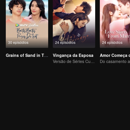
30 episódios
24 episódios
24 episódios
Grains of Sand in The Sea
Vingança da Esposa
Versão de Séries Curtas “A Tentação de voltar para casa”