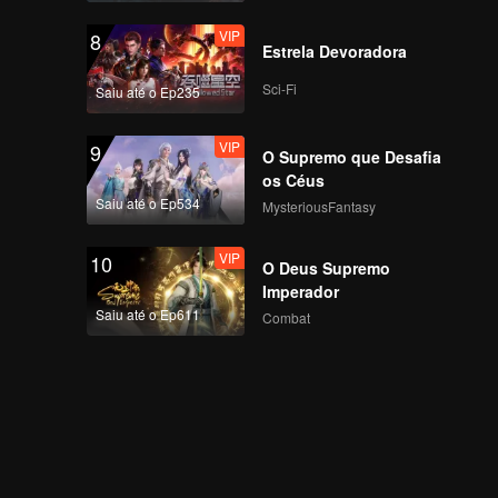
VIP
8
Estrela Devoradora
Sci-Fi
Saiu até o Ep235
VIP
9
O Supremo que Desafia
os Céus
Saiu até o Ep534
MysteriousFantasy
VIP
10
O Deus Supremo
Imperador
Saiu até o Ep611
Combat