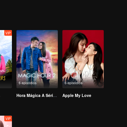
rão fingir que são o casal ideal enquanto cada Umami curte, comparti
pazes de suportar as loucuras um do outro? Que tipo de caos esta co
VIP
6 episódios
6 episódios
s
Hora Mágica A Série S2
Apple My Love
VIP