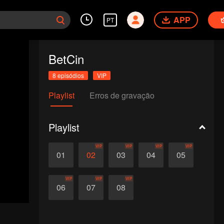
APP
PT
BetCin
8 episódios
VIP
Playlist
Erros de gravação
Playlist
VIP
VIP
VIP
VIP
01
02
03
04
05
VIP
VIP
VIP
06
07
08