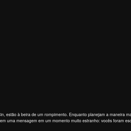
n, estão à beira de um rompimento. Enquanto planejam a maneira ma
bem uma mensagem em um momento muito estranho: vocês foram esc
e está em jogo? Uma quantia em dinheiro de 10 milhões de pesos e mu