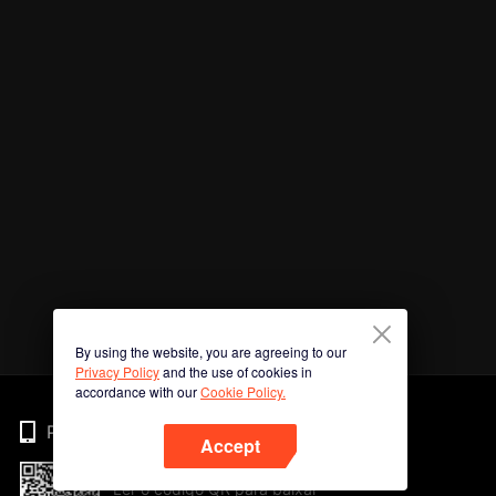
By using the website, you are agreeing to our
Privacy Policy
and the use of cookies in
accordance with our
Cookie Policy.
Phone
Accept
Ler o código QR para baixar