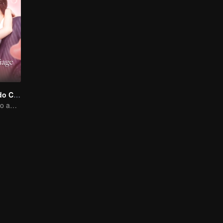
Amor Começa do Casamento
Do casamento ao amor - CEO e namorada substituta