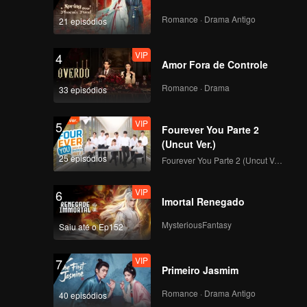
lha e
mpetição
Romance · Drama Antigo
21 episódios
VIP
4
Amor Fora de Controle
Romance · Drama
33 episódios
VIP
5
Fourever You Parte 2
(Uncut Ver.)
25 episódios
Fourever You Parte 2 (Uncut Ver.)
VIP
6
Imortal Renegado
MysteriousFantasy
Saiu até o Ep152
VIP
7
Primeiro Jasmim
Romance · Drama Antigo
40 episódios