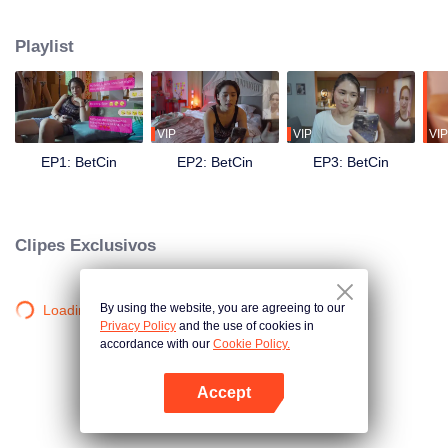
de dizerem adeus aos seus fãs — os UMAMI'S —, recebem uma mensagem
em um momento muito estranho: vocês foram escolhidos como
Playlist
semifinalistas na nossa busca por #RelationshipGoals. O que está em jogo?
Uma quantia em dinheiro de 10 milhões de pesos e muitos outros prêmios!
Eles realmente precisam do dinheiro, mas conseguirão fingir que são o
casal ideal enquanto cada Umami curte, compartilha e comenta todas as
postagens de suas mídias sociais? Eles serão capazes de suportar as
VIP
VIP
VIP
loucuras um do outro? Que tipo de caos esta competição trará para o
EP1: BetCin
EP2: BetCin
EP3: BetCin
relacionamento que já está tumultuado?
Clipes Exclusivos
By using the website, you are agreeing to our
Loading…
Privacy Policy
and the use of cookies in
accordance with our
Cookie Policy.
Accept
Abra o programa