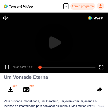
Abra o programa
pt
00:00:00
/
00:19:21
Um Vontade Eterna
Para buscar a imortalidade, Bai Xiaochun, um jovem comum, acende o
Incenso da Imortalidade para convocar os imortais. Mas muitas vezes ele é
Mais