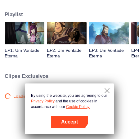
atingido por raios por causa disso, até conhecer o Guia, Mestre Li Qinghou...
Um anime chinês bem feito sobre o cultivo da imortalidade com inúmeras
Playlist
tramas divertidas. Venha assistir para encher seu verão de alegria.
EP1: Um Vontade
EP2: Um Vontade
EP3: Um Vontade
EP4
Eterna
Eterna
Eterna
Ete
Clipes Exclusivos
By using the website, you are agreeing to our
Loading…
Privacy Policy
and the use of cookies in
accordance with our
Cookie Policy.
Accept
Abra o programa