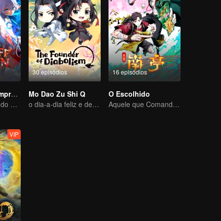
30 episódios
16 episódios
Diabo do Desemprego
Mo Dao Zu Shi Q
O Escolhido
O rei mais feroz do mundo demoníaco
o dia-a-dia feliz e descansado
Aquele que Comanda os Céus — Que Comece a Batalha!
VIP