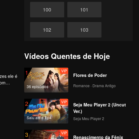
100
101
102
103
104
105
Vídeos Quentes de Hoje
106
107
VIP
1
Flores de Poder
zes ele é
com
Romance · Drama Antigo
36 episódios
108
109
VIP
2
Seja Meu Player 2 (Uncut
110
111
Ver.)
Saiu até o Ep4
Seja Meu Player 2
112
113
VIP
3
Renascimento da Fênix