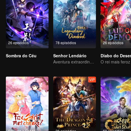
26 episódios
78 episódios
26 episódios
Sombra do Céu
Senhor Lendário
Aventura extraordinária, um adolescente renascido da adversidade
VIP
Saiu até o Ep145
26 episódios
60 episódios