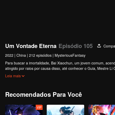
Um Vontade Eterna
Episódio 105
Compar
2022
|
China
|
212 episódios
|
MysteriousFantasy
Para buscar a imortalidade, Bai Xiaochun, um jovem comum, acende
atingido por raios por causa disso, até conhecer o Guia, Mestre Li
inúmeras tramas divertidas. Venha assistir para encher seu verão d
Leia mais
Recomendados Para Você
VIP