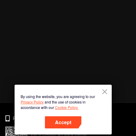
By using the website, you are agreeing to our
Privacy Policy
and the use of cookies in
accordance with our
Cookie Policy.
Phone
Accept
Ler o código QR para baixar