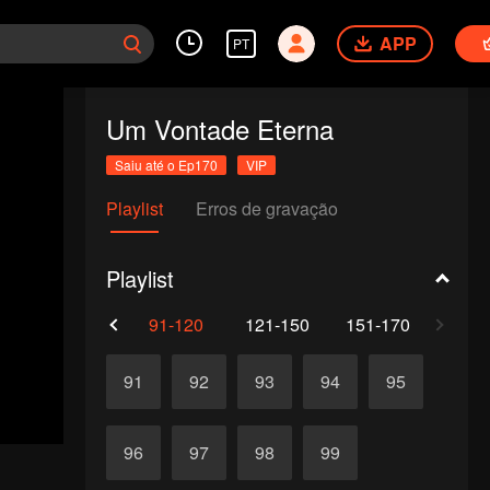
APP
PT
Um Vontade Eterna
Saiu até o Ep170
VIP
Playlist
Erros de gravação
Playlist
61-90
91-120
121-150
151-170
91
92
93
94
95
96
97
98
99