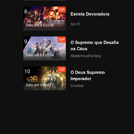
VIP
8
Estrela Devoradora
Sci-Fi
Saiu até o Ep235
VIP
9
O Supremo que Desafia
os Céus
Saiu até o Ep534
MysteriousFantasy
VIP
10
O Deus Supremo
Imperador
Saiu até o Ep611
Combat