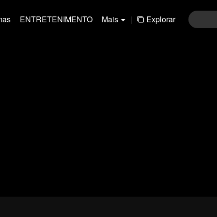
mas
ENTRETENIMENTO
Mais
|
Explorar
01-30
31-60