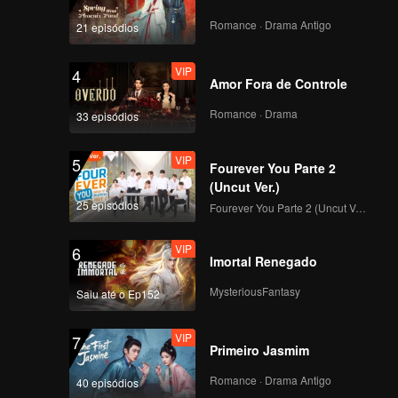
Romance · Drama Antigo
21 episódios
114
115
VIP
4
Amor Fora de Controle
116
117
Romance · Drama
33 episódios
118
119
VIP
5
Fourever You Parte 2
(Uncut Ver.)
120
25 episódios
Fourever You Parte 2 (Uncut Ver.)
VIP
6
Imortal Renegado
MysteriousFantasy
Saiu até o Ep152
VIP
7
Primeiro Jasmim
Romance · Drama Antigo
40 episódios