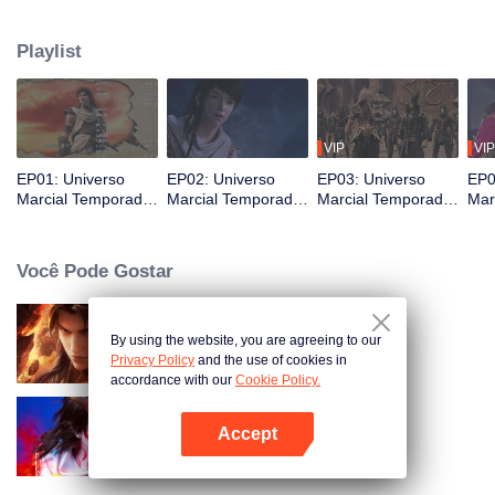
um prodígio do clã. Movido pela vingança, Lin Dong busca reparar o
sofrimento de sua família. Sua jornada toma um rumo inesperado quando
Playlist
ele descobre um talismã misterioso, revelando um destino além de sua
imaginação.
VIP
VIP
EP01: Universo
EP02: Universo
EP03: Universo
EP0
Marcial Temporada
Marcial Temporada
Marcial Temporada
Mar
4
4
4
4
Você Pode Gostar
By using the website, you are agreeing to our
Universo Marcial S5
Privacy Policy
and the use of cookies in
accordance with our
Cookie Policy.
Accept
Universo Marcial Temporada 3
Abra o programa