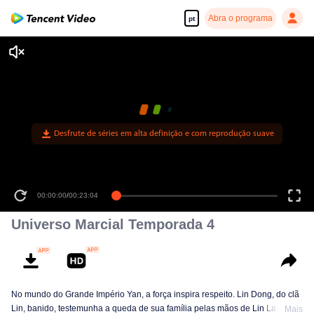
Abra o programa
pt
Desfrute de séries em alta definição e com reprodução suave
00:00:00
/
00:23:04
Universo Marcial Temporada 4
No mundo do Grande Império Yan, a força inspira respeito. Lin Dong, do clã
Lin, banido, testemunha a queda de sua família pelas mãos de Lin Langtian,
Mais