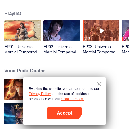
um prodígio do clã. Movido pela vingança, Lin Dong busca reparar o
sofrimento de sua família. Sua jornada toma um rumo inesperado quando
Playlist
ele descobre um talismã misterioso, revelando um destino além de sua
imaginação.
VIP
VIP
EP01: Universo
EP02: Universo
EP03: Universo
EP0
Marcial Temporada
Marcial Temporada
Marcial Temporada
Mar
4
4
4
4
Você Pode Gostar
By using the website, you are agreeing to our
Universo Marcial S5
Privacy Policy
and the use of cookies in
accordance with our
Cookie Policy.
Accept
Universo Marcial Temporada 1
Abra o programa