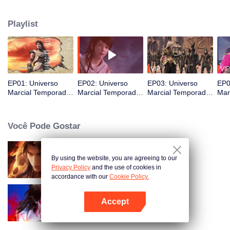
um prodígio do clã. Movido pela vingança, Lin Dong busca reparar o
sofrimento de sua família. Sua jornada toma um rumo inesperado quando
Playlist
ele descobre um talismã misterioso, revelando um destino além de sua
imaginação.
VIP
VIP
EP01: Universo
EP02: Universo
EP03: Universo
EP0
Marcial Temporada
Marcial Temporada
Marcial Temporada
Mar
4
4
4
4
Você Pode Gostar
By using the website, you are agreeing to our
Universo Marcial S5
Privacy Policy
and the use of cookies in
accordance with our
Cookie Policy.
Accept
Universo Marcial Temporada 3
Abra o programa