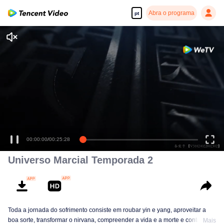
Abra o programa
pt
Desfrute de séries em alta definição e com reprodução suave
00:00:00
/
00:25:28
Universo Marcial Temporada 2
Toda a jornada do sofrimento consiste em roubar yin e yang, aproveitar a
boa sorte, transformar o nirvana, compreender a vida e a morte e controlar a
Mais