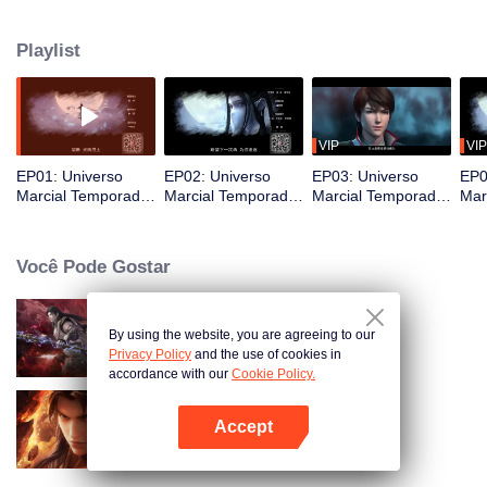
reencarnação. Na cidade de Qingyang da Grande Dinastia Yan, Lin Dong,
um membro desfavorecido da família, descobriu um misterioso talismã de
Playlist
pedra em uma caverna e encontrou um demônio celestial vison ajudando-o
NO TALISMÃ DE PEDRA. Assim, embarcando no caminho do contra-ataque,
um vasto mundo de contos de fadas se desenrola...
VIP
VIP
EP01: Universo
EP02: Universo
EP03: Universo
EP0
Marcial Temporada
Marcial Temporada
Marcial Temporada
Mar
2
2
2
2
Você Pode Gostar
By using the website, you are agreeing to our
Universo Marcial Temporada 4
Privacy Policy
and the use of cookies in
accordance with our
Cookie Policy.
Accept
Universo Marcial S5
Abra o programa