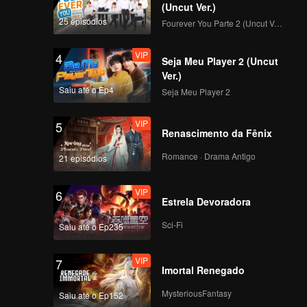
(Uncut Ver.)
25 episódios
Fourever You Parte 2 (Uncut Ver.)
VIP
4
Seja Meu Player 2 (Uncut
Ver.)
Saiu até o Ep4
Seja Meu Player 2
VIP
5
Renascimento da Fênix
Romance · Drama Antigo
21 episódios
VIP
6
Estrela Devoradora
Sci-Fi
Saiu até o Ep235
VIP
7
Imortal Renegado
MysteriousFantasy
Saiu até o Ep152