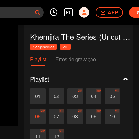
APP
PT
Khemjira The Series (Uncut Ver.)
12 episódios
VIP
Playlist
Erros de gravação
Playlist
VIP
VIP
VIP
01
02
03
04
05
VIP
VIP
VIP
VIP
VIP
06
07
08
09
10
VIP
VIP
11
12