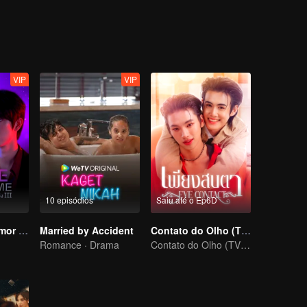
VIP
VIP
10 episódios
Saiu até o Ep6D
Síndrome do Amor (não-editada)
Married by Accident
Contato do Olho (TV Ver.)
Romance · Drama
Contato do Olho (TV Ver.)