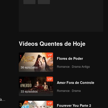
Vídeos Quentes de Hoje
VIP
1
Flores de Poder
Romance · Drama Antigo
36 episódios
VIP
2
Amor Fora de Controle
Romance · Drama
33 episódios
a
 à
VIP
3
Fourever You Parte 2