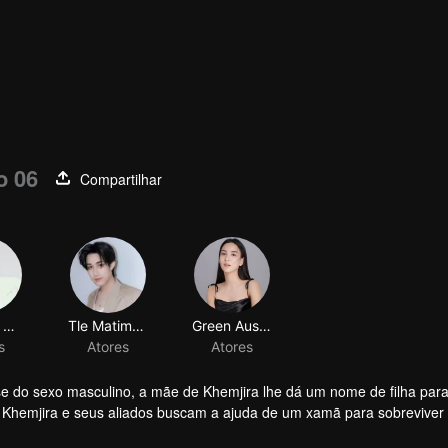
o 06
Compartilhar
e do sexo masculino, a mãe de Khemjira lhe dá um nome de filha par
, Khemjira e seus aliados buscam a ajuda de um xamã para sobreviver
go do caminho.