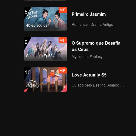
VIP
8
Primeiro Jasmim
Romance · Drama Antigo
40 episódios
VIP
9
O Supremo que Desafia
os Céus
Saiu até o Ep534
MysteriousFantasy
VIP
10
Love Actually S5
Guiado pelo Destino, Amado com o Coração