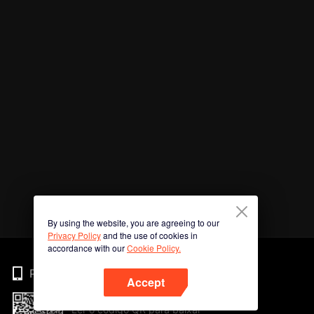
By using the website, you are agreeing to our
Privacy Policy
and the use of cookies in
accordance with our
Cookie Policy.
Phone
Accept
Ler o código QR para baixar