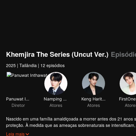
Khemjira The Series (Uncut Ver.)
Episódi
2025
|
Tailândia
|
12 episódios
Panuwat Inthawat
Namping Napatsakorn Pingmuang
Keng Harit Buayoi
Diretor
Atores
Atores
Nascido em uma família amaldiçoada a morrer antes dos 21 anos s
proteção. À medida que as ameaças sobrenaturais se intensificam
maldição, enquanto laços emocionais profundos se formam ao lon
Leia mais