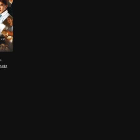
s
asia