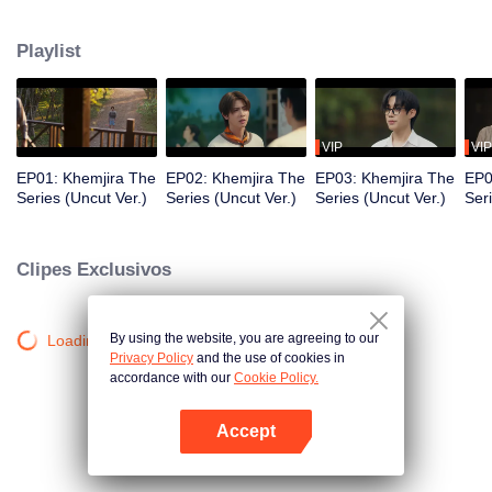
À medida que as ameaças sobrenaturais se intensificam, Khemjira e seus
aliados buscam a ajuda de um xamã para sobreviver à maldição, enquanto
Playlist
laços emocionais profundos se formam ao longo do caminho.
VIP
VIP
EP01: Khemjira The
EP02: Khemjira The
EP03: Khemjira The
EP0
Series (Uncut Ver.)
Series (Uncut Ver.)
Series (Uncut Ver.)
Ser
Clipes Exclusivos
By using the website, you are agreeing to our
Loading…
Privacy Policy
and the use of cookies in
accordance with our
Cookie Policy.
Accept
Abra o programa