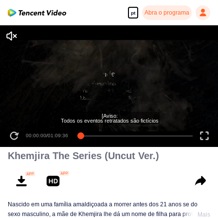
Abra o programa
pt
Khemjira The Series (Uncut Ver.)
Nascido em uma família amaldiçoada a morrer antes dos 21 anos se do
sexo masculino, a mãe de Khemjira lhe dá um nome de filha para proteção.
Mais