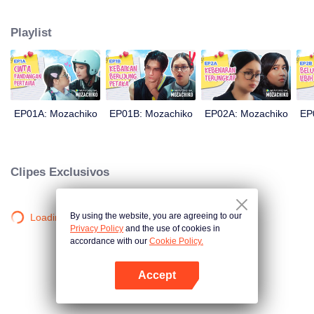
sua mente. Este último até decidiu fazer de Chiko seu namorado, apenas
em 100 dias de esforço. Tudo se resume a uma medida drástica que Moza
Playlist
toma, causando uma grande reviravolta na história: agora é Chiko quem a
persegue.
EP01A: Mozachiko
EP01B: Mozachiko
EP02A: Mozachiko
EP
Clipes Exclusivos
By using the website, you are agreeing to our
Loading…
Privacy Policy
and the use of cookies in
accordance with our
Cookie Policy.
Accept
Abra o programa