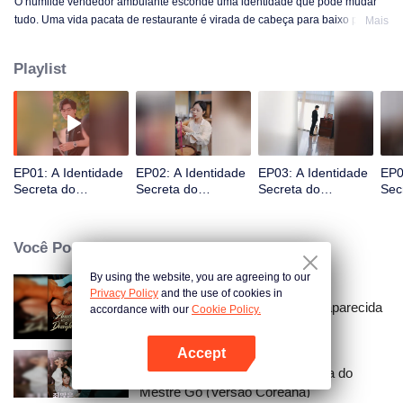
O humilde vendedor ambulante esconde uma identidade que pode mudar
tudo. Uma vida pacata de restaurante é virada de cabeça para baixo pelo
Mais
surgimento de um CEO misterioso.
Playlist
EP01: A Identidade
EP02: A Identidade
EP03: A Identidade
EP0
Secreta do
Secreta do
Secreta do
Sec
Vendedor
Vendedor
Vendedor
Ven
Ambulante
Ambulante
Ambulante
Amb
Você Pode Gostar
By using the website, you are agreeing to our
Privacy Policy
and the use of cookies in
Amarrado à Minha Esposa Desaparecida
accordance with our
Cookie Policy.
Accept
Abra o programa
A Esposa Secreta e Pecaminosa do
Mestre Go (Versão Coreana)