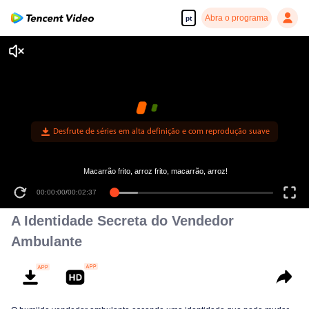
Abra o programa
pt
Desfrute de séries em alta definição e com reprodução suave
Macarrão frito, arroz frito, macarrão, arroz!
00:00:00
/
00:02:37
A Identidade Secreta do Vendedor
Ambulante