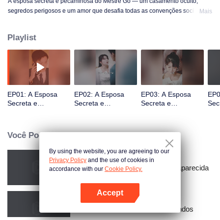
A esposa secreta e pecaminosa do Mestre Go — um casamento oculto,
segredos perigosos e um amor que desafia todas as convenções sociais.
Mais
Playlist
EP01: A Esposa
EP02: A Esposa
EP03: A Esposa
EP0
Secreta e
Secreta e
Secreta e
Sec
Pecaminosa do
Pecaminosa do
Pecaminosa do
Pec
Mestre Go (Versão
Mestre Go (Versão
Mestre Go (Versão
Mes
Coreana)
Coreana)
Coreana)
Cor
Você Pode Gostar
By using the website, you are agreeing to our
Privacy Policy
and the use of cookies in
Amarrado à Minha Esposa Desaparecida
accordance with our
Cookie Policy.
Accept
Abra o programa
Ressentimento Através dos Mundos