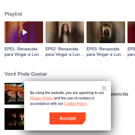
Playlist
EP01: Renascida
EP02: Renascida
EP03: Renascida
EP0
para Vingar a Luna
para Vingar a Luna
para Vingar a Luna
par
Traída
Traída
Traída
Tra
Você Pode Gostar
By using the website, you are agreeing to our
Amarrado à Minha Esposa Desaparecida
Privacy Policy
and the use of cookies in
accordance with our
Cookie Policy.
Accept
Alpha, Me Marca
Abra o programa