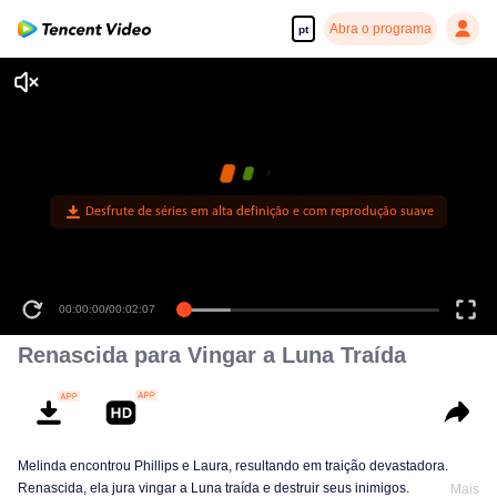
Abra o programa
pt
Desfrute de séries em alta definição e com reprodução suave
00:00:00
/
00:02:07
Renascida para Vingar a Luna Traída
Melinda encontrou Phillips e Laura, resultando em traição devastadora.
Renascida, ela jura vingar a Luna traída e destruir seus inimigos.
Mais