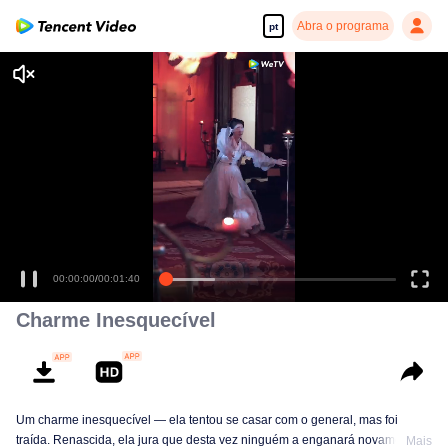
Abra o programa
pt
Charme Inesquecível
Um charme inesquecível — ela tentou se casar com o general, mas foi
traída. Renascida, ela jura que desta vez ninguém a enganará novamente.
Mais