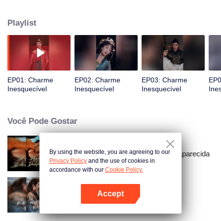
Playlist
EP01: Charme
EP02: Charme
EP03: Charme
EP0
Inesquecível
Inesquecível
Inesquecível
Ine
Você Pode Gostar
By using the website, you are agreeing to our
Amarrado à Minha Esposa Desaparecida
Privacy Policy
and the use of cookies in
accordance with our
Cookie Policy.
Dez Anos de Sonhos – Nos
Accept
Encontraremos Novamente?
Abra o programa