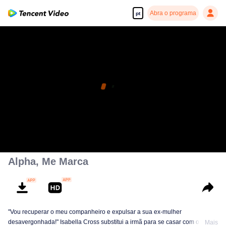
Abra o programa
pt
Alpha, Me Marca
"Vou recuperar o meu companheiro e expulsar a sua ex-mulher
desavergonhada!" Isabella Cross substitui a irmã para se casar com o
Mais