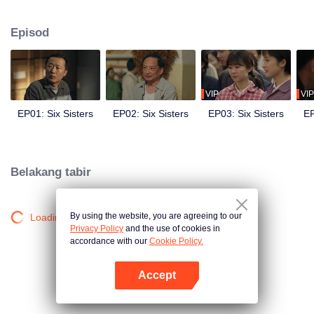
kehidupan mereka berubah apabila bapa mereka meninggal dunia dalam
satu kemalangan, meninggalkan enam anak perempuan untuk menghadapi
Episod
kehidupan bersama. Mampukah mereka menemukan makna sebenar
sebuah keluarga di tengah-tengah cabaran kehidupan?
VIP
VIP
EP01: Six Sisters
EP02: Six Sisters
EP03: Six Sisters
EP
Belakang tabir
By using the website, you are agreeing to our
Loading…
Privacy Policy
and the use of cookies in
accordance with our
Cookie Policy.
Accept
Buka App