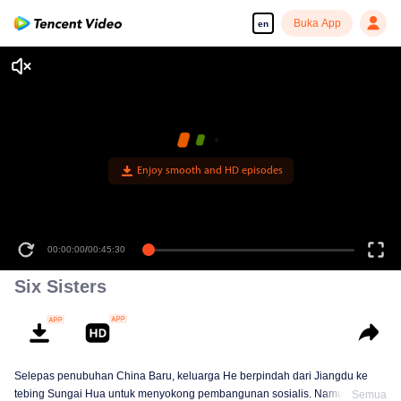
Buka App
en
Enjoy smooth and HD episodes
00:00:00
/
00:45:30
Six Sisters
Selepas penubuhan China Baru, keluarga He berpindah dari Jiangdu ke
tebing Sungai Hua untuk menyokong pembangunan sosialis. Namun,
Semua