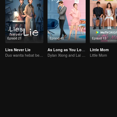
Episod 21
Episod 46
Episod 13
Lies Never Lie
As Long as You Love Me
Little Mom
Duo wanita hebat berganding bahu menyiasat kes misteri!
Dylan Xiong and Lai Yumeng's sweet love story
Little Mom