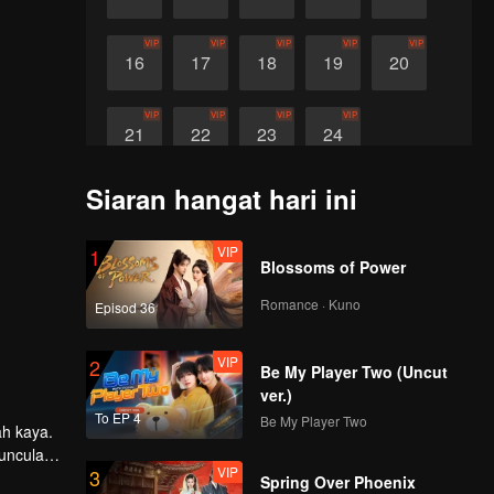
VIP
VIP
VIP
VIP
VIP
16
17
18
19
20
VIP
VIP
VIP
VIP
21
22
23
24
Siaran hangat hari ini
VIP
1
Blossoms of Power
Romance · Kuno
Episod 36
VIP
2
Be My Player Two (Uncut
ver.)
To EP 4
Be My Player Two
ah kaya.
munculan
VIP
3
Spring Over Phoenix