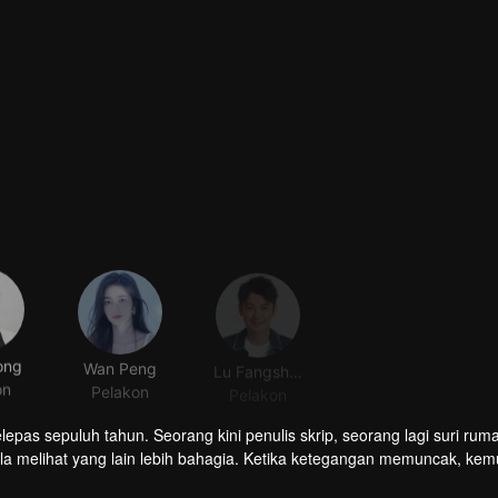
ong
Wan Peng
Lu Fangsheng
Lu Dong Xu
on
Pelakon
Pelakon
Pelakon
pas sepuluh tahun. Seorang kini penulis skrip, seorang lagi suri rum
ela melihat yang lain lebih bahagia. Ketika ketegangan memuncak, ke