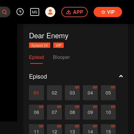
APP
VIP
MS
Dear Enemy
Episod 24
VIP
Episod
Blooper
Episod
VIP
VIP
VIP
01
02
03
04
05
VIP
VIP
VIP
VIP
VIP
06
07
08
09
10
VIP
VIP
VIP
VIP
VIP
11
12
13
14
15