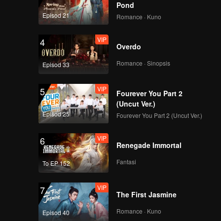
Pond
Episod 21
Romance · Kuno
VIP
4
Overdo
Romance · Sinopsis
Episod 33
VIP
5
Fourever You Part 2
(Uncut Ver.)
Episod 25
Fourever You Part 2 (Uncut Ver.)
VIP
6
Renegade Immortal
Fantasi
To EP 152
VIP
7
The First Jasmine
Romance · Kuno
Episod 40