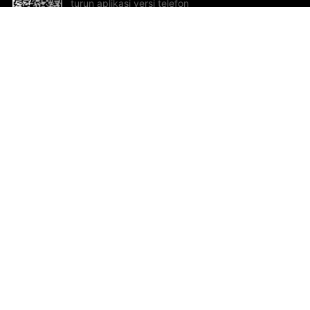
turun aplikasi versi telefon
bimbit!
Bantuan dan Maklum Balas
Te
Cadangan dan maklum balas
Se
Hu
Al
ted.