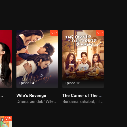
VIP
VIP
Episod 24
Episod 12
..
Wife's Revenge
The Corner of The World is Dinner
Drama pendek “Wife's Revenge”
Bersama sahabat, nikmati hidup dengan makanan dan kasih!
VIP