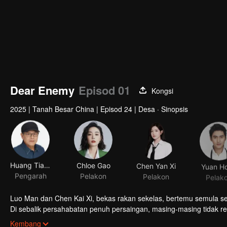
Dear Enemy
Episod 01
Kongsi
2025
|
Tanah Besar China
|
Episod 24
|
Desa · Sinopsis
Huang Tian Ren
Chloe Gao
Chen Yan Xi
Yuan H
Pengarah
Pelakon
Pelakon
Pelak
Luo Man dan Chen Kai Xi, bekas rakan sekelas, bertemu semula sele
Di sebalik persahabatan penuh persaingan, masing-masing tidak r
Zhong Qing Cheng menjadi pencetus perebutan di antara mereka.
Kembang