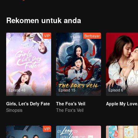
Rekomen untuk anda
VIP
Berbayar
Episod 48
Episod 15
Episod 6
Girls, Let's Defy Fate
The Fox's Veil
Apple My Love.
Sinopsis
The Fox's Veil
VIP