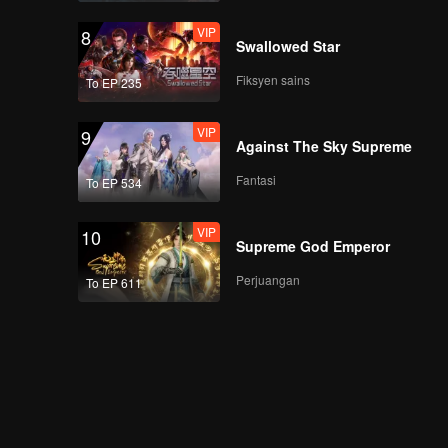
VIP
8
Swallowed Star
Fiksyen sains
To EP 235
VIP
9
Against The Sky Supreme
Fantasi
To EP 534
VIP
10
Supreme God Emperor
Perjuangan
To EP 611