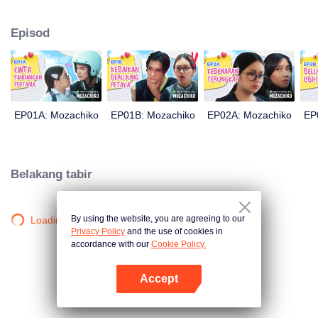
bersalah, malah terkenal dengan sikap lantang. Moza yang yakin boleh
menjadikan Chiko sebagai teman lelaki dalam masa 100 hari sahaja,
Episod
akhirnya mengambil langkah drastik. Langkah ini membuahkan hasil yang
tidak dijangka oleh sesiapa: kini Chiko yang mengejar cinta Moza semula.
EP01A: Mozachiko
EP01B: Mozachiko
EP02A: Mozachiko
EP
Belakang tabir
By using the website, you are agreeing to our
Loading…
Privacy Policy
and the use of cookies in
accordance with our
Cookie Policy.
Accept
Buka App