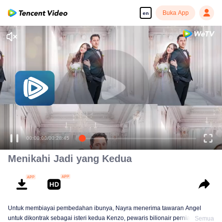
Buka App
en
00:00:00
/
00:28:45
Menikahi Jadi yang Kedua
Untuk membiayai pembedahan ibunya, Nayra menerima tawaran Angel
untuk dikontrak sebagai isteri kedua Kenzo, pewaris bilionair perniagaan
Semua