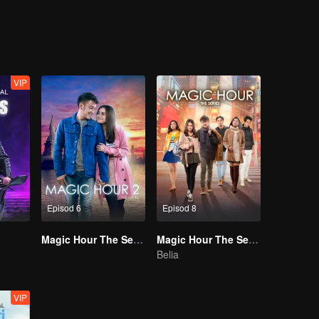
VIP
Episod 6
Episod 8
Magic Hour The Series S2
Magic Hour The Series
Belia
VIP