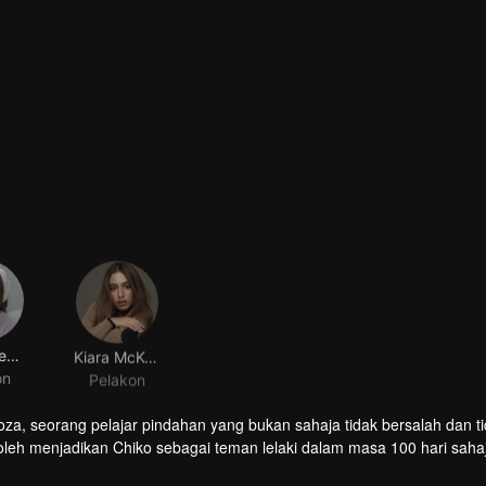
Keisya Levronka
Kiara McKenna
on
Pelakon
za, seorang pelajar pindahan yang bukan sahaja tidak bersalah dan t
oleh menjadikan Chiko sebagai teman lelaki dalam masa 100 hari saha
 yang tidak dijangka oleh sesiapa: kini Chiko yang mengejar cinta Mo