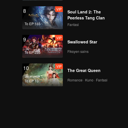
VIP
VIP
8
EP14B: Mozachiko
Soul Land 2: The
Peerless Tang Clan
To EP 165
Fantasi
VIP
VIP
9
EP15A: Mozachiko
Swallowed Star
Fiksyen sains
To EP 235
VIP
VIP
10
EP15B: Mozachiko
The Great Queen
Romance · Kuno · Fantasi
To EP 10
VIP
EP16A: Mozachiko
VIP
EP16B: Mozachiko