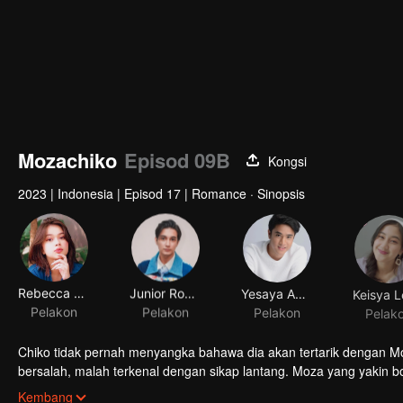
Mozachiko
Episod 09B
Kongsi
2023
|
Indonesia
|
Episod 17
|
Romance · Sinopsis
Rebecca Klopper
Junior Roberts
Yesaya Abraham
Pelakon
Pelakon
Pelakon
Pelak
Chiko tidak pernah menyangka bahawa dia akan tertarik dengan Mo
bersalah, malah terkenal dengan sikap lantang. Moza yang yakin b
akhirnya mengambil langkah drastik. Langkah ini membuahkan hasil
Kembang