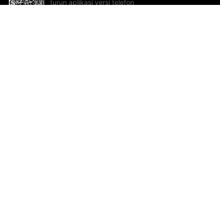
turun aplikasi versi telefon
bimbit!
Bantuan dan Maklum Balas
Te
Cadangan dan maklum balas
Se
Hu
Al
ted.