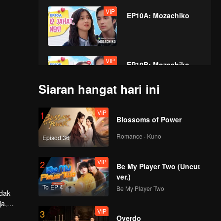
VIP
EP10A: Mozachiko
VIP
EP10B: Mozachiko
Siaran hangat hari ini
VIP
VIP
1
EP11A: Mozachiko
Blossoms of Power
Romance · Kuno
Episod 36
VIP
VIP
2
EP11B: Mozachiko
Be My Player Two (Uncut
ver.)
To EP 4
Be My Player Two
idak
ja,
VIP
VIP
3
EP12A: Mozachiko
za
Overdo