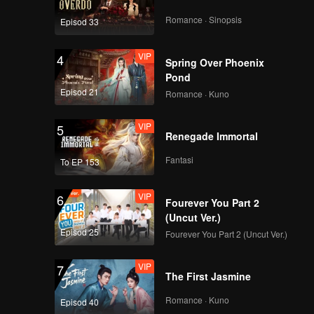
Romance · Sinopsis
Episod 33
VIP
VIP
4
EP12B: Mozachiko
Spring Over Phoenix
Pond
Episod 21
Romance · Kuno
VIP
VIP
5
EP13A: Mozachiko
Renegade Immortal
Fantasi
To EP 153
VIP
VIP
6
EP13B: Mozachiko
Fourever You Part 2
(Uncut Ver.)
Episod 25
Fourever You Part 2 (Uncut Ver.)
VIP
VIP
7
EP14A: Mozachiko
The First Jasmine
Romance · Kuno
Episod 40