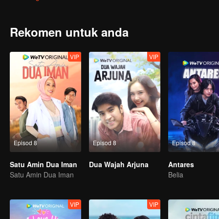
semula.
Rekomen untuk anda
VIP
VIP
Episod 8
Episod 8
Episod 8
Satu Amin Dua Iman
Dua Wajah Arjuna
Antares
Satu Amin Dua Iman
Belia
VIP
VIP