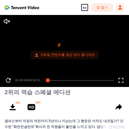
앱 열기
ko
00:00:00
/
00:30:31
2위의 역습 스페셜 에디션
캠퍼스부터 직장의 역전까지 5년이나 지났는데 그 행운은 아직도 내것일가? 인
수된 “화반컨설턴트”회사의 전 직원들이 불안을 느끼고 있다. 담당자가 큰 인사
전부[모두]