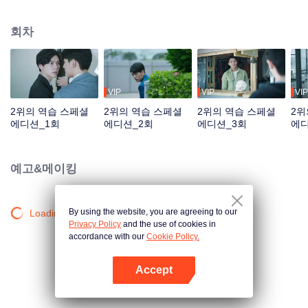
이동이 없을 거라고 보장했지만 인수하러 회사로 파견된 경리가 전설속의 “피도
눈물도 없는” 저우수이라는 얘기에마음을 놓을 수 있는 사람이 없다. 저우수이
회차
는 여유 넘치는 가오스더를 노여보았다. 5년 동안 소년은 남자로 성장하였고 저
우수이도 어린 시절의 감정을 알아차리고 드디어 이 마음을 포기하기로 한다.
하지만 5년 후, 원수는 외나무다리에서 만난다더니 가오스더가 자신이 인수할
회사의 사장님일 줄이야. 매정하고 양심도 없는 그놈에게 버림받은 만년 2위는
꼭 역전하겠다고 다짐한다. 공부는 모를지라도 작장에서 꼭 그 사람을 밟아 본
VIP
VIP
VIP
때를 보여주겠다!
2위의 역습 스페셜
2위의 역습 스페셜
2위의 역습 스페셜
2위
에디션_1회
에디션_2회
에디션_3회
에디
예고&메이킹
By using the website, you are agreeing to our
Loading…
Privacy Policy
and the use of cookies in
accordance with our
Cookie Policy.
Accept
앱 열기