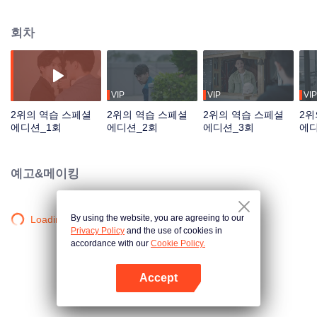
이동이 없을 거라고 보장했지만 인수하러 회사로 파견된 경리가 전설속의 “피도
눈물도 없는” 저우수이라는 얘기에마음을 놓을 수 있는 사람이 없다. 저우수이
회차
는 여유 넘치는 가오스더를 노여보았다. 5년 동안 소년은 남자로 성장하였고 저
우수이도 어린 시절의 감정을 알아차리고 드디어 이 마음을 포기하기로 한다.
하지만 5년 후, 원수는 외나무다리에서 만난다더니 가오스더가 자신이 인수할
회사의 사장님일 줄이야. 매정하고 양심도 없는 그놈에게 버림받은 만년 2위는
꼭 역전하겠다고 다짐한다. 공부는 모를지라도 작장에서 꼭 그 사람을 밟아 본
VIP
VIP
VIP
때를 보여주겠다!
2위의 역습 스페셜
2위의 역습 스페셜
2위의 역습 스페셜
2위
에디션_1회
에디션_2회
에디션_3회
에디
예고&메이킹
By using the website, you are agreeing to our
Loading…
Privacy Policy
and the use of cookies in
accordance with our
Cookie Policy.
Accept
앱 열기