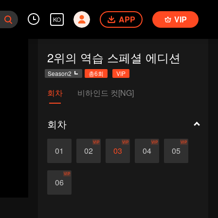
APP
VIP
KO
2위의 역습 스페셜 에디션
Season2
총6회
VIP
회차
비하인드 컷[NG]
회차
VIP
VIP
VIP
VIP
01
02
03
04
05
VIP
06