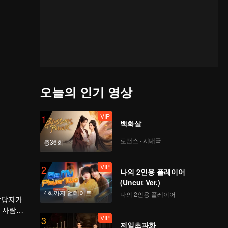
오늘의 인기 영상
VIP
1
백화살
로맨스 · 시대극
총36회
VIP
2
나의 2인용 플레이어
(Uncut Ver.)
4회까지 업데이트
나의 2인용 플레이어
담당자가
 사람이
VIP
3
마음을 포
저일초과화