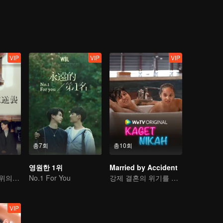
가오스더가 자신이 인수할 회사의 사장님일 줄이야. 매정하고 양심도 없는
작장에서 꼭 그 사람을 밟아 본때를 보여주겠다!
VIP
VIP
VIP
총7회
총10회
영원한 1위
Married by Accident
We Best Love-2위의 역습
No.1 For You
강제 결혼의 위기를 넘을 수 있을까?
VIP