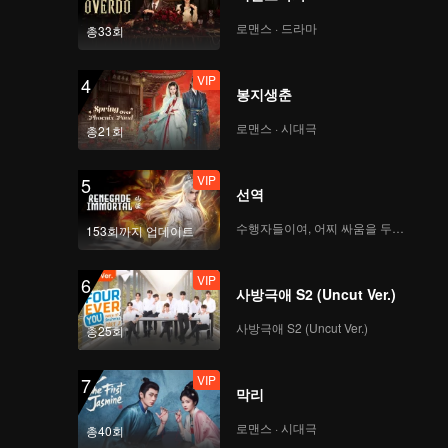
 그놈에게
로맨스 · 드라마
총33회
VIP
4
봉지생춘
로맨스 · 시대극
총21회
VIP
5
선역
수행자들이여, 어찌 싸움을 두려워하랴
153회까지 업데이트
VIP
6
사방극애 S2 (Uncut Ver.)
사방극애 S2 (Uncut Ver.)
총25회
VIP
7
막리
로맨스 · 시대극
총40회