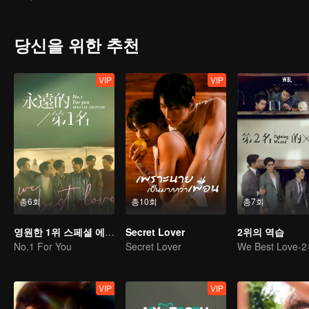
기하기로 한다. 하지만 5년 후, 원수는 외나무다리에서 만난다더니 
버림받은 만년 2위는 꼭 역전하겠다고 다짐한다. 공부는 모를지라도 
당신을 위한 추천
VIP
VIP
총6회
총10회
총7회
영원한 1위 스페셜 에디션
Secret Lover
2위의 역습
No.1 For You
Secret Lover
VIP
VIP