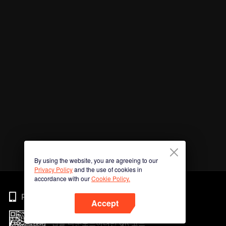
By using the website, you are agreeing to our
Privacy Policy
and the use of cookies in
accordance with our
Cookie Policy.
Phone
Accept
앱을 다운로드하려면 QR 코드