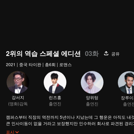
2위의 역습 스페셜 에디션
03화
공유
2021
|
중국 타이완
|
총6회
|
로맨스
강서지
린즈홍
양위텅
장루이
(영화)감독
출연진
출연진
출연
캠퍼스부터 직장의 역전까지 5년이나 지났는데 그 행운은 아직도 내것
큰 인사이동이 없을 거라고 보장했지만 인수하러 회사로 파견된 경리가
없다.
저우수이는 여유 넘치는 가오스더를 노여보았다. 5년 동안 소년은 남
표시