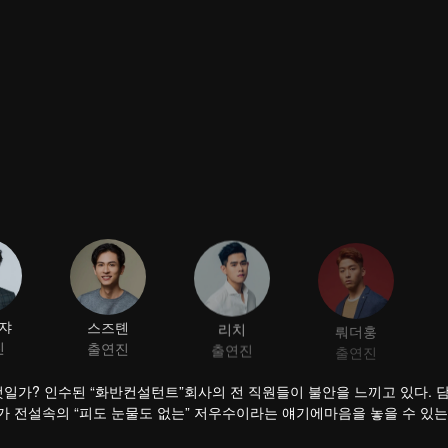
쟈
스즈톈
리치
뤄더훙
진
출연진
출연진
출연진
일가? 인수된 “화반컨설턴트”회사의 전 직원들이 불안을 느끼고 있다. 
 전설속의 “피도 눈물도 없는” 저우수이라는 얘기에마음을 놓을 수 있는
자로 성장하였고 저우수이도 어린 시절의 감정을 알아차리고 드디어 이 