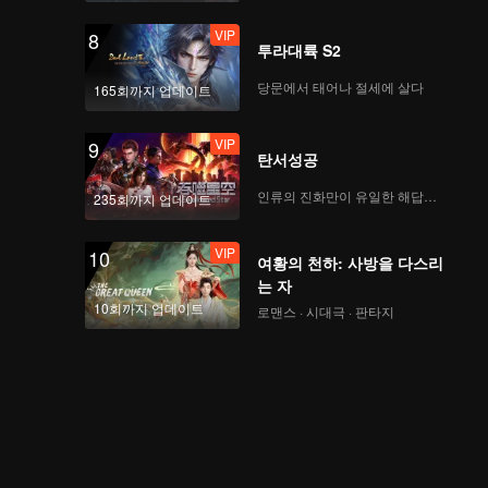
VIP
8
투라대륙 S2
당문에서 태어나 절세에 살다
165회까지 업데이트
VIP
9
탄서성공
인류의 진화만이 유일한 해답이다
235회까지 업데이트
VIP
10
여황의 천하: 사방을 다스리
는 자
10회까지 업데이트
로맨스 · 시대극 · 판타지