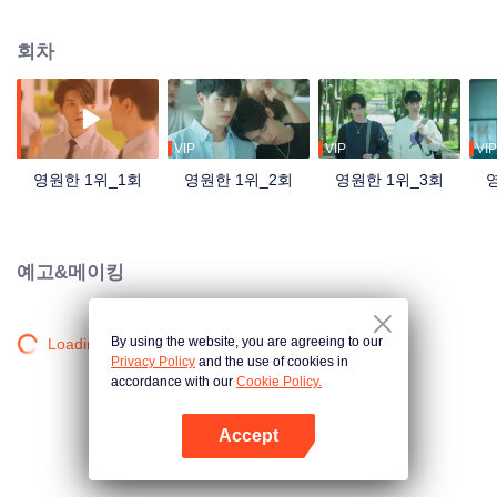
수이는 이해가 안 됐다. 초등학교 5학년부터 자신의 삶에 등장한 가오 스더, 가
오 스더가 나타나서부터 더는 1위와 인연이 없었다. [영원한 1위]에서 [영원한 2
회차
위]로 전락한 저우 수이... 어느덧 다가온 고3, 저우 수이는 대학교에 가면 가오
스더를 부딪힐 일이 없을 거라며 몰래 미소를 짓는다. 기쁜 마음으로 대학교에
들어간 저우 수이는 재차 좋아하는 수영부에 가입하며 떠받들리는 삶을 누린다.
하지만 웬걸 졸업 직전에 맞이하는 신입생 대결에서 가오 스더를 볼 줄이야! 가
오 스더의 출연으로 인해 자기가 짝사랑하는 선배 앞에서 우승을 하기는 커녕
VIP
VIP
VIP
오히려 부주의로 익사할 뻔한 저우 수이, 그때 드는 생각은 오직 하나였다, 죽-
영원한 1위_1회
영원한 1위_2회
영원한 1위_3회
고-싶-다! 게다가 그 선배는 자기가 젤 좋아하는 친구랑 사귀고 있는 걸 본 저우
수이는 완전 미칠 것만 같았다. 역시 가오 스더랑 부딪히면 좋은 일이 없어! 세상
은 이리 넓은데 왜 하필 가오 스더랑 부딪히는 지 알 길이 없는 저우 수이. 헌데
가오 스더는 자기를 계속 바라보고 있었단다. 대체 언제쯤이면 놓아줄까?
예고&메이킹
By using the website, you are agreeing to our
Loading…
Privacy Policy
and the use of cookies in
accordance with our
Cookie Policy.
Accept
앱 열기