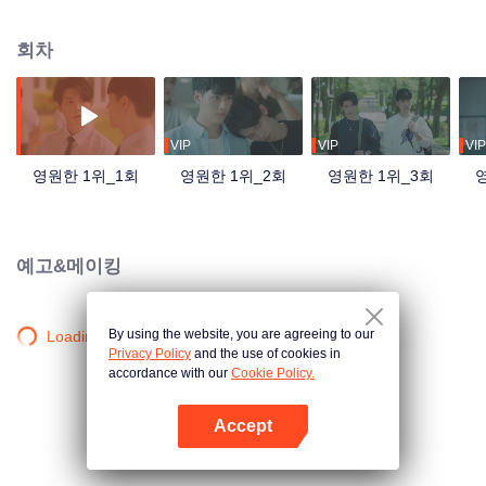
수이는 이해가 안 됐다. 초등학교 5학년부터 자신의 삶에 등장한 가오 스더, 가
오 스더가 나타나서부터 더는 1위와 인연이 없었다. [영원한 1위]에서 [영원한 2
회차
위]로 전락한 저우 수이... 어느덧 다가온 고3, 저우 수이는 대학교에 가면 가오
스더를 부딪힐 일이 없을 거라며 몰래 미소를 짓는다. 기쁜 마음으로 대학교에
들어간 저우 수이는 재차 좋아하는 수영부에 가입하며 떠받들리는 삶을 누린다.
하지만 웬걸 졸업 직전에 맞이하는 신입생 대결에서 가오 스더를 볼 줄이야! 가
오 스더의 출연으로 인해 자기가 짝사랑하는 선배 앞에서 우승을 하기는 커녕
VIP
VIP
VIP
오히려 부주의로 익사할 뻔한 저우 수이, 그때 드는 생각은 오직 하나였다, 죽-
영원한 1위_1회
영원한 1위_2회
영원한 1위_3회
고-싶-다! 게다가 그 선배는 자기가 젤 좋아하는 친구랑 사귀고 있는 걸 본 저우
수이는 완전 미칠 것만 같았다. 역시 가오 스더랑 부딪히면 좋은 일이 없어! 세상
은 이리 넓은데 왜 하필 가오 스더랑 부딪히는 지 알 길이 없는 저우 수이. 헌데
가오 스더는 자기를 계속 바라보고 있었단다. 대체 언제쯤이면 놓아줄까?
예고&메이킹
By using the website, you are agreeing to our
Loading…
Privacy Policy
and the use of cookies in
accordance with our
Cookie Policy.
Accept
앱 열기