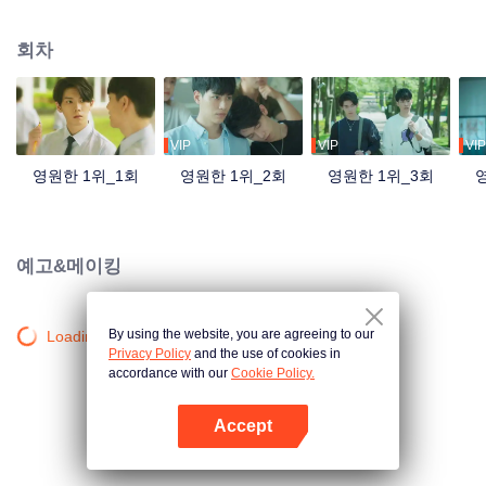
수이는 이해가 안 됐다. 초등학교 5학년부터 자신의 삶에 등장한 가오 스더, 가
오 스더가 나타나서부터 더는 1위와 인연이 없었다. [영원한 1위]에서 [영원한 2
회차
위]로 전락한 저우 수이... 어느덧 다가온 고3, 저우 수이는 대학교에 가면 가오
스더를 부딪힐 일이 없을 거라며 몰래 미소를 짓는다. 기쁜 마음으로 대학교에
들어간 저우 수이는 재차 좋아하는 수영부에 가입하며 떠받들리는 삶을 누린다.
하지만 웬걸 졸업 직전에 맞이하는 신입생 대결에서 가오 스더를 볼 줄이야! 가
오 스더의 출연으로 인해 자기가 짝사랑하는 선배 앞에서 우승을 하기는 커녕
VIP
VIP
VIP
오히려 부주의로 익사할 뻔한 저우 수이, 그때 드는 생각은 오직 하나였다, 죽-
영원한 1위_1회
영원한 1위_2회
영원한 1위_3회
고-싶-다! 게다가 그 선배는 자기가 젤 좋아하는 친구랑 사귀고 있는 걸 본 저우
수이는 완전 미칠 것만 같았다. 역시 가오 스더랑 부딪히면 좋은 일이 없어! 세상
은 이리 넓은데 왜 하필 가오 스더랑 부딪히는 지 알 길이 없는 저우 수이. 헌데
가오 스더는 자기를 계속 바라보고 있었단다. 대체 언제쯤이면 놓아줄까?
예고&메이킹
By using the website, you are agreeing to our
Loading…
Privacy Policy
and the use of cookies in
accordance with our
Cookie Policy.
Accept
앱 열기