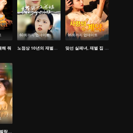
트
60회까지 업데이트
96회까지 업데이트
애해 줘
노점상 10년의 재벌가 영애
맞선 실패녀, 재벌 집 사모님이 됐네
트
파혼하자마자 재벌랑 결혼했다?!