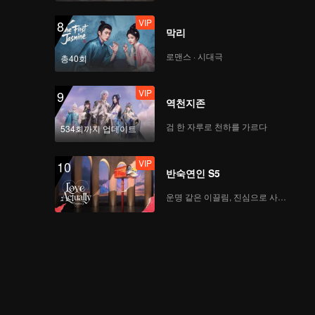
VIP
8
막리
로맨스 · 시대극
총40회
VIP
9
역천지존
검 한 자루로 천하를 가르다
534회까지 업데이트
VIP
10
반숙연인 S5
운명 같은 이끌림, 진심으로 사랑하다