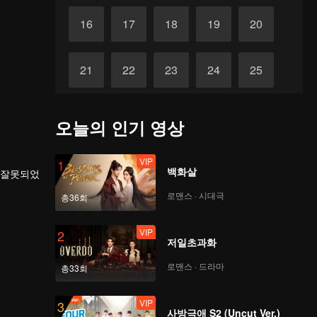
16
17
18
19
20
21
22
23
24
25
26
27
28
29
30
오늘의 인기 영상
VIP
1
백화살
 잘못되었
로맨스 · 시대극
총36회
VIP
2
저일초과화
로맨스 · 드라마
총33회
VIP
3
사방극애 S2 (Uncut Ver.)