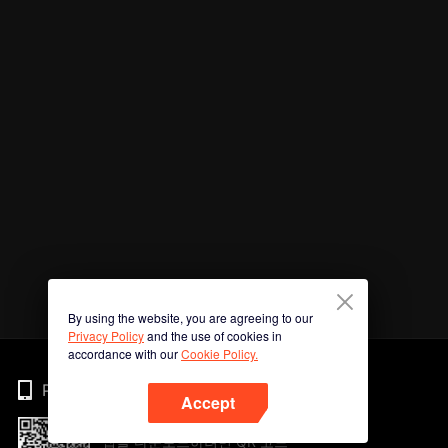
By using the website, you are agreeing to our
Privacy Policy
and the use of cookies in
accordance with our
Cookie Policy.
Phone
Accept
앱을 다운로드하려면 QR 코드