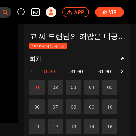
APP
VIP
KO
고 씨 도련님의 죄많은 비공개 아내
101회까지 업데이트
회차
01-30
31-60
61-90
91-1
01
02
03
04
05
06
07
08
09
10
11
12
13
14
15