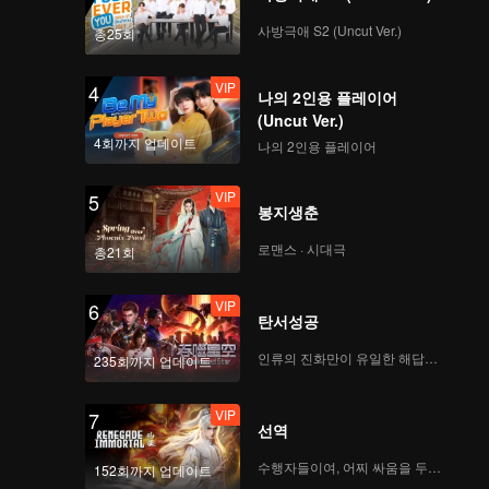
사방극애 S2 (Uncut Ver.)
총25회
VIP
4
나의 2인용 플레이어
(Uncut Ver.)
4회까지 업데이트
나의 2인용 플레이어
VIP
5
봉지생춘
로맨스 · 시대극
총21회
VIP
6
탄서성공
인류의 진화만이 유일한 해답이다
235회까지 업데이트
VIP
7
선역
수행자들이여, 어찌 싸움을 두려워하랴
152회까지 업데이트