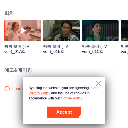
회차
방콕 보이 (TV
방콕 보이 (TV
방콕 보이 (TV
방콕
ver.)_01A회
ver.)_01B회
ver.)_01C회
ver
예고&메이킹
By using the website, you are agreeing to our
Loading…
Privacy Policy
and the use of cookies in
accordance with our
Cookie Policy.
Accept
앱 열기