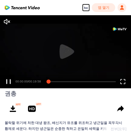
앱 열기
ko
00:00:00
/
00:19:58
권총
몰락할 위기에 처한 대녕 왕조, 배신지가 유조를 위조하고 녕근일을 꼭두각시
황제로 세운다. 하지만 녕근일은 순종한 척하고 은밀히 세력을 키워 새로운 개
전부[모두]