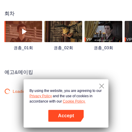
혁 정책을 추진한다. 배신지는 비밀리에 도와주면서 지혜로운 녕근일에 끌리게
된다. 마침내 녕근일은 조정을 숙청하고 여자 황제로 거듭났다.
회차
VIP
VIP
권총_01회
권총_02회
권총_03회
예고&메이킹
By using the website, you are agreeing to our
Loading…
Privacy Policy
and the use of cookies in
accordance with our
Cookie Policy.
Accept
앱 열기