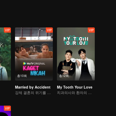
가오스더가 자신이 인수할 회사의 사장님일 줄이야. 매정하고 양심도 없는
작장에서 꼭 그 사람을 밟아 본때를 보여주겠다!
VIP
VIP
VIP
총10회
총12회
Married by Accident
My Tooth Your Love
강제 결혼의 위기를 넘을 수 있을까?
치과의사와 환자의 사랑 이야기
VIP