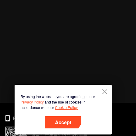
By using the website, you are agreeing to our
Privacy Policy
and the use of cookies in
accordance with our
Cookie Policy.
Phone
Accept
앱을 다운로드하려면 QR 코드