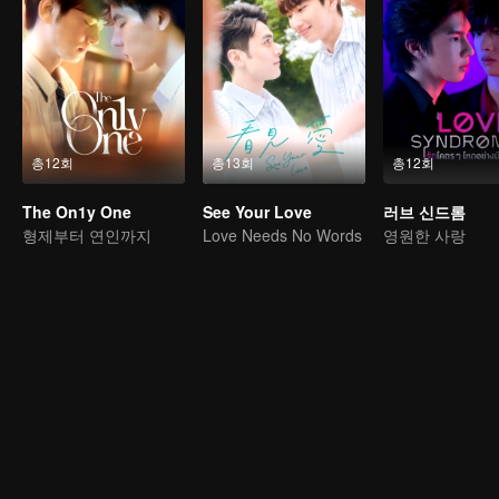
총12회
총13회
총12회
The On1y One
See Your Love
러브 신드롬
형제부터 연인까지
Love Needs No Words
영원한 사랑