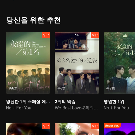
기하기로 한다. 하지만 5년 후, 원수는 외나무다리에서 만난다더니 
버림받은 만년 2위는 꼭 역전하겠다고 다짐한다. 공부는 모를지라도 
당신을 위한 추천
VIP
VIP
총6회
총7회
총7회
영원한 1위 스페셜 에디션
2위의 역습
영원한 1위
No.1 For You
We Best Love-2위의 역습
No.1 For You
VIP
VIP