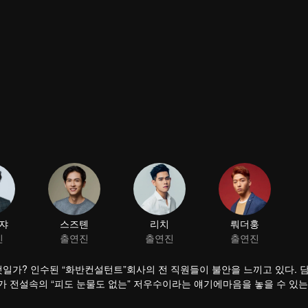
쟈
스즈톈
리치
뤄더훙
진
출연진
출연진
출연진
일가? 인수된 “화반컨설턴트”회사의 전 직원들이 불안을 느끼고 있다. 
 전설속의 “피도 눈물도 없는” 저우수이라는 얘기에마음을 놓을 수 있는
자로 성장하였고 저우수이도 어린 시절의 감정을 알아차리고 드디어 이 