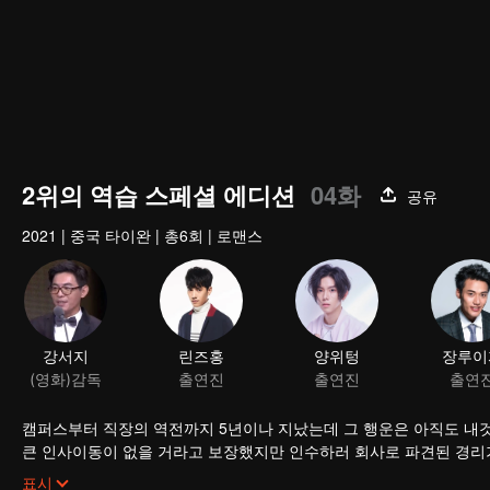
2위의 역습 스페셜 에디션
04화
공유
2021
|
중국 타이완
|
총6회
|
로맨스
강서지
린즈홍
양위텅
장루이
(영화)감독
출연진
출연진
출연
캠퍼스부터 직장의 역전까지 5년이나 지났는데 그 행운은 아직도 내것
큰 인사이동이 없을 거라고 보장했지만 인수하러 회사로 파견된 경리가
없다.
저우수이는 여유 넘치는 가오스더를 노여보았다. 5년 동안 소년은 남
표시