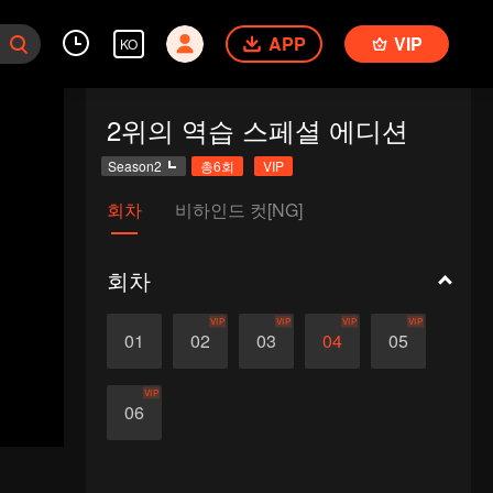
APP
VIP
KO
2위의 역습 스페셜 에디션
Season2
총6회
VIP
회차
비하인드 컷[NG]
회차
VIP
VIP
VIP
VIP
01
02
03
04
05
VIP
06