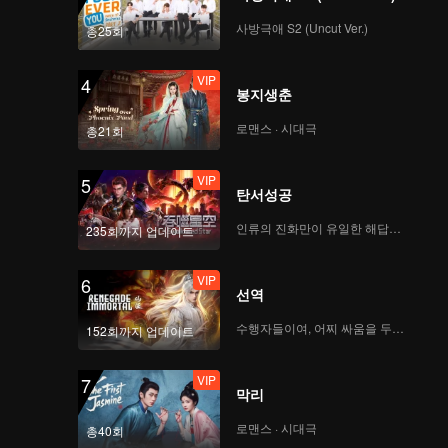
 그놈에게
사방극애 S2 (Uncut Ver.)
총25회
VIP
4
봉지생춘
로맨스 · 시대극
총21회
VIP
5
탄서성공
인류의 진화만이 유일한 해답이다
235회까지 업데이트
VIP
6
선역
수행자들이여, 어찌 싸움을 두려워하랴
152회까지 업데이트
VIP
7
막리
로맨스 · 시대극
총40회