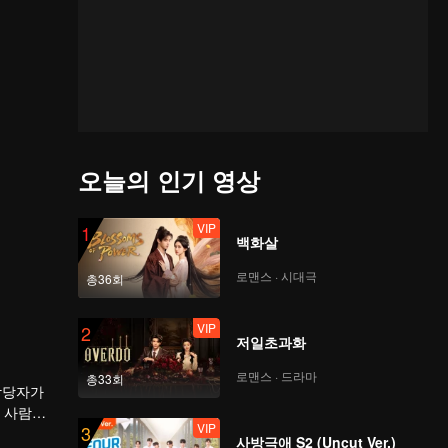
오늘의 인기 영상
VIP
1
백화살
로맨스 · 시대극
총36회
VIP
2
저일초과화
로맨스 · 드라마
총33회
담당자가
 사람이
VIP
3
마음을 포
사방극애 S2 (Uncut Ver.)