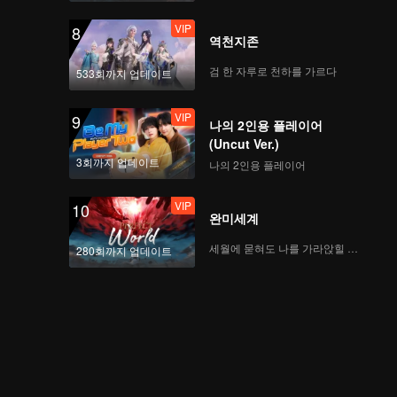
VIP
8
역천지존
검 한 자루로 천하를 가르다
533회까지 업데이트
VIP
9
나의 2인용 플레이어
(Uncut Ver.)
3회까지 업데이트
나의 2인용 플레이어
VIP
10
완미세계
세월에 묻혀도 나를 가라앉힐 수 없어
280회까지 업데이트