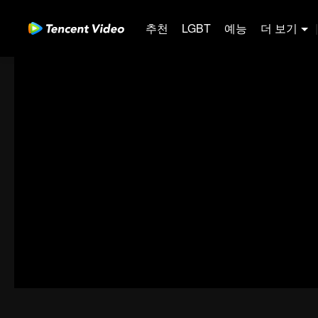
추천
LGBT
예능
더 보기
|
00:00:00
/
00:41:40