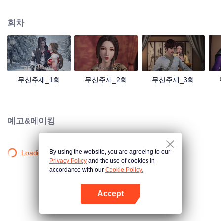
검의 힘을 촉발했는데... 300년 후, 천무 대륙의 외딴곳에서, 동명이인 소년이 우
연히 진진의 의지를 이어받았다. 옛날의 강자 신화를 되찾고, 사랑하는 모든 것
회차
을 지키기 위해 진진은 의연하게 천하 다섯 나라를 지키는 큰 임무를 짊어지고,
다시 한번 무도길을 밟았다.
무신주재_1회
무신주재_2회
무신주재_3회
예고&메이킹
By using the website, you are agreeing to our
Loading…
Privacy Policy
and the use of cookies in
accordance with our
Cookie Policy.
Accept
앱 열기