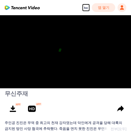
앱 열기
ko
무신주재
주인공 진진은 무역 중 최고의 천재 강자였는데 악인에게 공격을 당해 대륙의
금지된 땅인 사망 협곡에 추락했다. 죽음을 면치 못한 진진은 우연히 신비한 고
전부[모두]