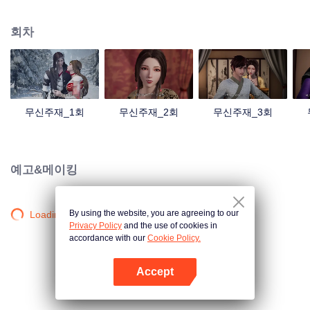
검의 힘을 촉발했는데... 300년 후, 천무 대륙의 외딴곳에서, 동명이인 소년이 우
연히 진진의 의지를 이어받았다. 옛날의 강자 신화를 되찾고, 사랑하는 모든 것
회차
을 지키기 위해 진진은 의연하게 천하 다섯 나라를 지키는 큰 임무를 짊어지고,
다시 한번 무도길을 밟았다.
무신주재_1회
무신주재_2회
무신주재_3회
예고&메이킹
By using the website, you are agreeing to our
Loading…
Privacy Policy
and the use of cookies in
accordance with our
Cookie Policy.
Accept
앱 열기