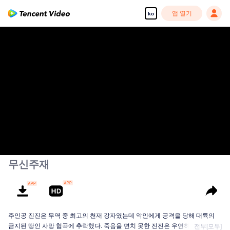
앱 열기
ko
무신주재
주인공 진진은 무역 중 최고의 천재 강자였는데 악인에게 공격을 당해 대륙의
금지된 땅인 사망 협곡에 추락했다. 죽음을 면치 못한 진진은 우연히 신비한 고
전부[모두]