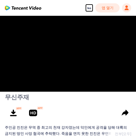
앱 열기
ko
무신주재
주인공 진진은 무역 중 최고의 천재 강자였는데 악인에게 공격을 당해 대륙의
금지된 땅인 사망 협곡에 추락했다. 죽음을 면치 못한 진진은 우연히 신비한 고
전부[모두]