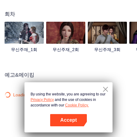
검의 힘을 촉발했는데... 300년 후, 천무 대륙의 외딴곳에서, 동명이인 소년이 우
연히 진진의 의지를 이어받았다. 옛날의 강자 신화를 되찾고, 사랑하는 모든 것
회차
을 지키기 위해 진진은 의연하게 천하 다섯 나라를 지키는 큰 임무를 짊어지고,
다시 한번 무도길을 밟았다.
무신주재_1회
무신주재_2회
무신주재_3회
예고&메이킹
By using the website, you are agreeing to our
Loading…
Privacy Policy
and the use of cookies in
accordance with our
Cookie Policy.
Accept
앱 열기