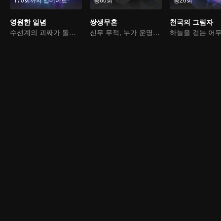
영원한 일념
쌍생무혼
천국의 그림자
수선계의 괴짜가 돌아왔다
신무 무적, 누가 운명을 지배하나