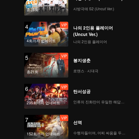
VIP
VIP
사방극애 S2 (Uncut Ver.)
총25회
139
140
VIP
4
나의 2인용 플레이어
VIP
VIP
141
142
(Uncut Ver.)
4회까지 업데이트
나의 2인용 플레이어
VIP
VIP
143
144
VIP
5
봉지생춘
VIP
VIP
로맨스 · 시대극
145
146
총21회
VIP
6
VIP
VIP
탄서성공
147
148
인류의 진화만이 유일한 해답이다
235회까지 업데이트
VIP
VIP
149
150
VIP
7
선역
수행자들이여, 어찌 싸움을 두려워하랴
152회까지 업데이트