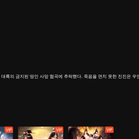
 대륙의 금지된 땅인 사망 협곡에 추락했다. 죽음을 면치 못한 진진은 우
 의지를 이어받았다.
의연하게 천하 다섯 나라를 지키는 큰 임무를 짊어지고, 다시 한번 무도길
VIP
VIP
VIP