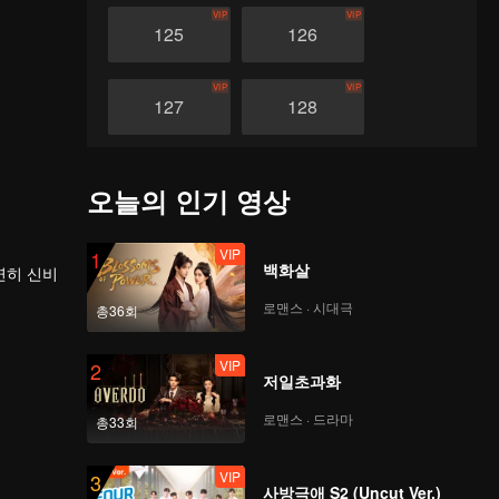
VIP
VIP
125
126
VIP
VIP
127
128
VIP
VIP
129
130
오늘의 인기 영상
VIP
VIP
131
132
VIP
1
백화살
연히 신비
로맨스 · 시대극
VIP
VIP
총36회
133
134
을 밟았
VIP
2
저일초과화
VIP
VIP
135
136
로맨스 · 드라마
총33회
VIP
VIP
137
138
VIP
3
사방극애 S2 (Uncut Ver.)