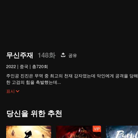
무신주재
148화
공유
2022
|
중국
|
총720회
주인공 진진은 무역 중 최고의 천재 강자였는데 악인에게 공격을 당해
한 고검의 힘을 촉발했는데...
300년 후, 천무 대륙의 외딴곳에서, 동명이인 소년이 우연히 진진의
표시
옛날의 강자 신화를 되찾고, 사랑하는 모든 것을 지키기 위해 진진은 
다.
당신을 위한 추천
VIP