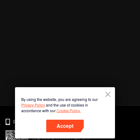
By using the website, you are agreeing to our
Privacy Policy
and the use of cookies in
accordance with our
Cookie Policy.
Phone
Accept
앱을 다운로드하려면 QR 코드