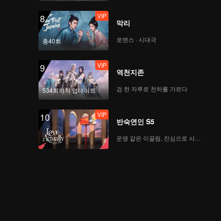
VIP
8
막리
로맨스 · 시대극
총40회
VIP
9
역천지존
검 한 자루로 천하를 가르다
534회까지 업데이트
VIP
10
반숙연인 S5
운명 같은 이끌림, 진심으로 사랑하다