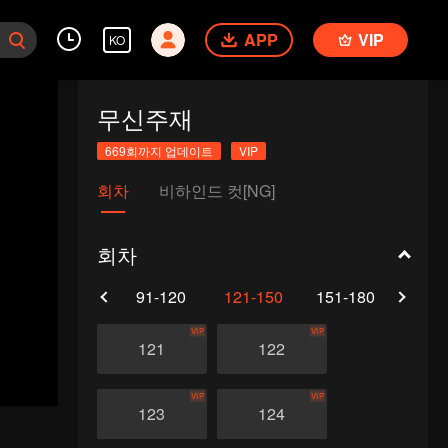
APP
VIP
KO
무신주재
669회까지 업데이트
VIP
회차
비하인드 컷[NG]
회차
61-90
91-120
121-150
151-180
181-
VIP
VIP
121
122
VIP
VIP
123
124