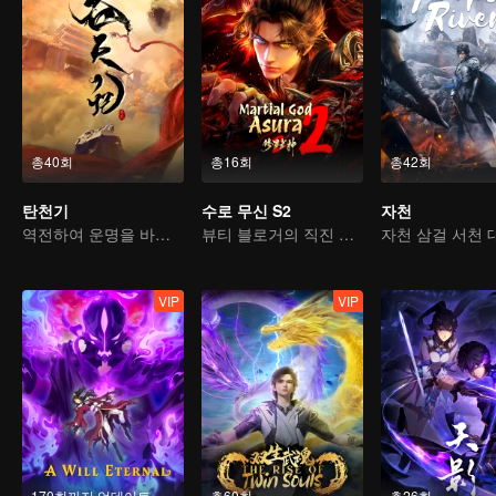
총40회
총16회
총42회
탄천기
수로 무신 S2
자천
역전하여 운명을 바꾸다, 서유기를 소재로 한 고전 선협물
뷰티 블로거의 직진 본능: 복흑 소공작을 공략하다
VIP
VIP
170회까지 업데이트
총60회
총26회