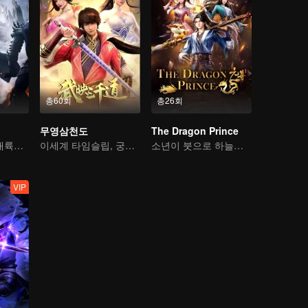
총60회
총26회
무영삼천도
The Dragon Prince
자천 삼걸 서천 대륙을 종횡하다
이세계 타임슬립, 궁상맞은 사위가 되다
소년이 붓으로 하늘을 가른다
VIP