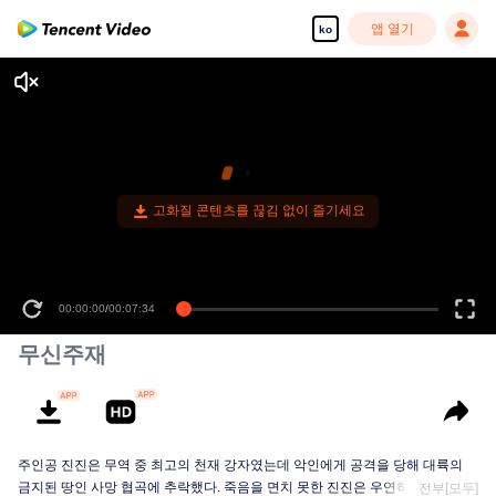
앱 열기
ko
고화질 콘텐츠를 끊김 없이 즐기세요
00:00:00
/
00:07:34
무신주재
주인공 진진은 무역 중 최고의 천재 강자였는데 악인에게 공격을 당해 대륙의
금지된 땅인 사망 협곡에 추락했다. 죽음을 면치 못한 진진은 우연히 신비한 고
전부[모두]