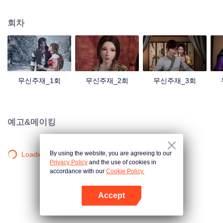
검의 힘을 촉발했는데... 300년 후, 천무 대륙의 외딴곳에서, 동명이인 소년이 우
연히 진진의 의지를 이어받았다. 옛날의 강자 신화를 되찾고, 사랑하는 모든 것
회차
을 지키기 위해 진진은 의연하게 천하 다섯 나라를 지키는 큰 임무를 짊어지고,
다시 한번 무도길을 밟았다.
무신주재_1회
무신주재_2회
무신주재_3회
예고&메이킹
By using the website, you are agreeing to our
Loading…
Privacy Policy
and the use of cookies in
accordance with our
Cookie Policy.
Accept
앱 열기