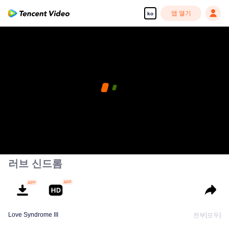
앱 열기
ko
러브 신드롬
Love Syndrome III
전부[모두]