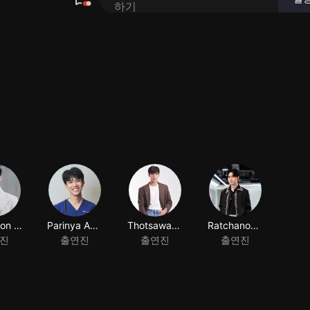
Nontakon Chatchue
Parinya Angsanan
진
출연진