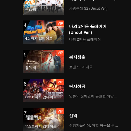
사방극애 S2 (Uncut Ver.)
총25회
VIP
4
나의 2인용 플레이어
(Uncut Ver.)
4회까지 업데이트
나의 2인용 플레이어
VIP
5
봉지생춘
로맨스 · 시대극
총21회
VIP
6
탄서성공
인류의 진화만이 유일한 해답이다
235회까지 업데이트
VIP
7
선역
수행자들이여, 어찌 싸움을 두려워하랴
152회까지 업데이트