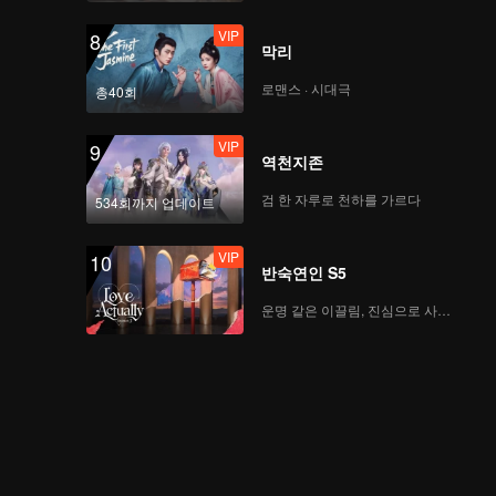
VIP
8
막리
로맨스 · 시대극
총40회
VIP
9
역천지존
검 한 자루로 천하를 가르다
534회까지 업데이트
VIP
10
반숙연인 S5
운명 같은 이끌림, 진심으로 사랑하다