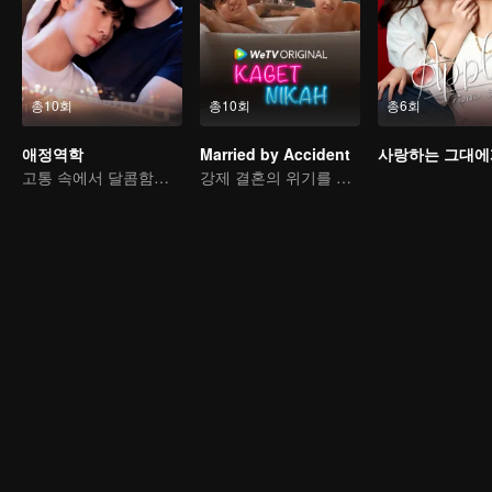
총10회
총10회
총6회
애정역학
Married by Accident
사랑하는 그대에
고통 속에서 달콤함을 찾은 사랑 여행
강제 결혼의 위기를 넘을 수 있을까?