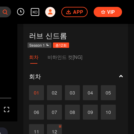
APP
VIP
KO
러브 신드롬
Season 1
총12회
회차
비하인드 컷[NG]
회차
01
02
03
04
05
06
07
08
09
10
끝
11
12