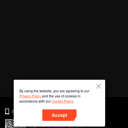
By using the website, you are agreeing to our
Privacy Policy
and the use of cookies in
accordance with our
Cookie Policy.
Phone
Accept
앱을 다운로드하려면 QR 코드