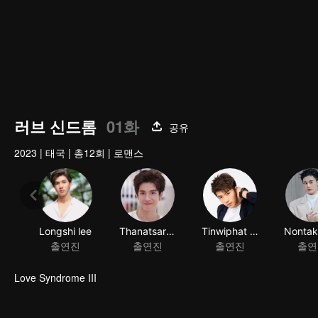
러브 신드롬
01화
공유
2023
|
태국
|
총12회
|
로맨스
Longshi lee
Thanatsaran Samthonglai
Tinwiphat Khueankeaw
출연진
출연진
출연진
출연
Love Syndrome III