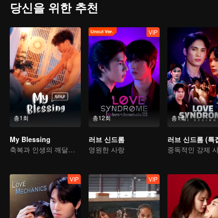
당신을 위한 추천
VIP
총1회
총12회
총1회
My Blessing
러브 신드롬
러브 신드롬 (특
축복과 인생의 깨달음 이야기
영원한 사랑
중독적인 강제 
VIP
VIP