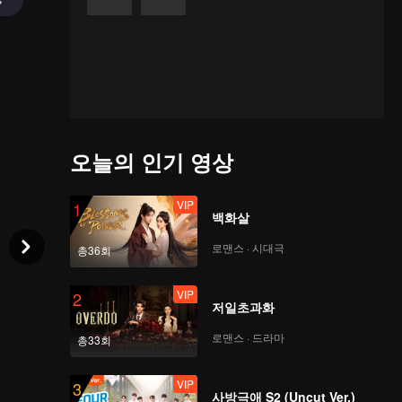
오늘의 인기 영상
VIP
1
백화살
로맨스 · 시대극
총36회
VIP
2
저일초과화
로맨스 · 드라마
총33회
VIP
3
사방극애 S2 (Uncut Ver.)