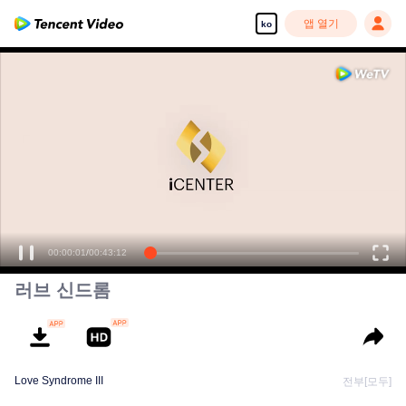
앱 열기
ko
00:00:01
/
00:43:12
러브 신드롬
Love Syndrome III
전부[모두]