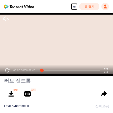
앱 열기
ko
러브 신드롬
Love Syndrome III
전부[모두]