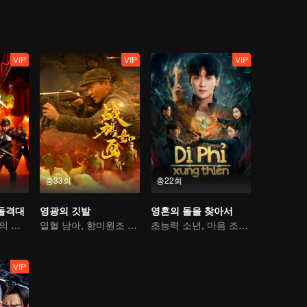
VIP
VIP
VIP
총33회
총22회
돌격대
영광의 깃발
영혼의 돌을 찾아서
컬크러쉬 부대원의 사투를 건 범죄와의 전쟁
열혈 남아, 항미원조 조국 지키다
초능력 소년, 마음 조종술로 인생 역전
VIP