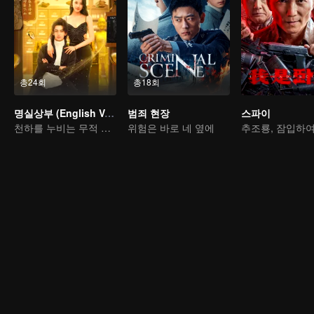
총24회
총18회
명실상부 (English Ver.)
범죄 현장
스파이
천하를 누비는 무적 명의
위험은 바로 네 옆에