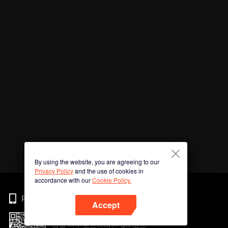
By using the website, you are agreeing to our
Privacy Policy
and the use of cookies in
accordance with our
Cookie Policy.
Phone
Accept
앱을 다운로드하려면 QR 코드