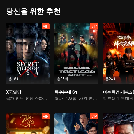
당신을 위한 추천
VIP
VIP
총16회
총25회
총24회
X국밀당
특수본대 S1
여순특경지봉조
국가 안보 요원 스파이의 음모를 분쇄하다
형사 수사팀, 사건 연속 해결
VIP
VIP