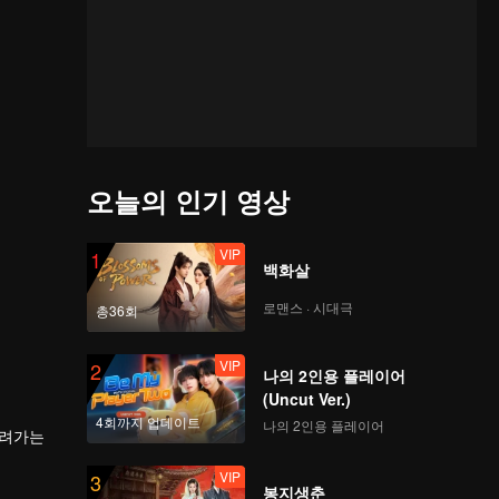
오늘의 인기 영상
VIP
1
백화살
로맨스 · 시대극
총36회
VIP
2
나의 2인용 플레이어
(Uncut Ver.)
4회까지 업데이트
나의 2인용 플레이어
내려가는
VIP
3
봉지생춘