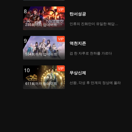
VIP
8
탄서성공
인류의 진화만이 유일한 해답이다
235회까지 업데이트
VIP
9
역천지존
검 한 자루로 천하를 가르다
534회까지 업데이트
VIP
10
무상신제
선왕, 각성 후 만계의 정상에 올라
611회까지 업데이트