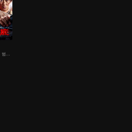
추조룡, 잠입하여 범죄 조직과 대결