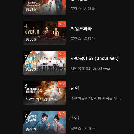
로맨스 · 시대극
총21회
VIP
4
저일초과화
로맨스 · 드라마
총33회
VIP
5
사방극애 S2 (Uncut Ver.)
사방극애 S2 (Uncut Ver.)
총25회
VIP
6
선역
수행자들이여, 어찌 싸움을 두려워하랴
152회까지 업데이트
VIP
7
막리
로맨스 · 시대극
총40회