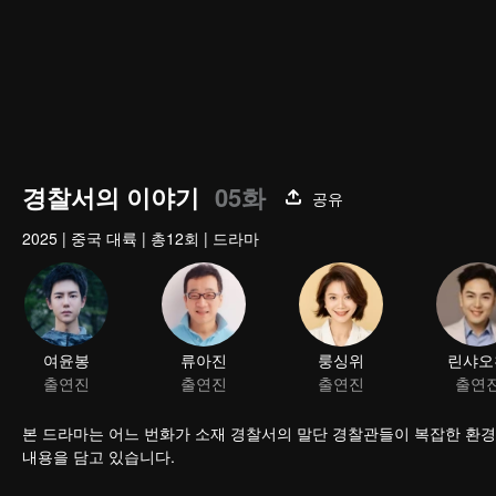
경찰서의 이야기
05화
공유
2025
|
중국 대륙
|
총12회
|
드라마
여윤봉
류아진
룽싱위
린샤오
출연진
출연진
출연진
출연
본 드라마는 어느 번화가 소재 경찰서의 말단 경찰관들이 복잡한 환
내용을 담고 있습니다.