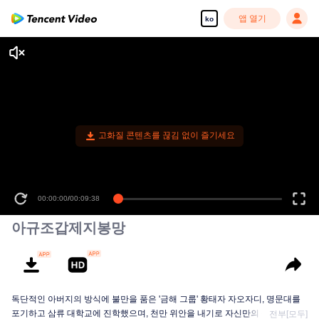
앱 열기
ko
고화질 콘텐츠를 끊김 없이 즐기세요
00:00:00
/
00:09:38
아규조갑제지봉망
독단적인 아버지의 방식에 불만을 품은 '금해 그룹' 황태자 자오자디, 명문대를
포기하고 삼류 대학교에 진학했으며, 천만 위안을 내기로 자신만의 상업 제국을
전부[모두]