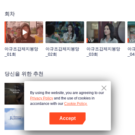
개척할 것을 맹세한다. 하지만 그의 성공은 라이벌 천훙슝의 복수를 불러왔고,
그렇게 상업 전쟁이 시작된다…
회차
VIP
VIP
아규조갑제지봉망
아규조갑제지봉망
아규조갑제지봉망
아
_01회
_02회
_03회
_0
당신을 위한 추천
By using the website, you are agreeing to our
태생이 악역
Privacy Policy
and the use of cookies in
accordance with our
Cookie Policy.
Accept
My Sweet Professor
앱 열기