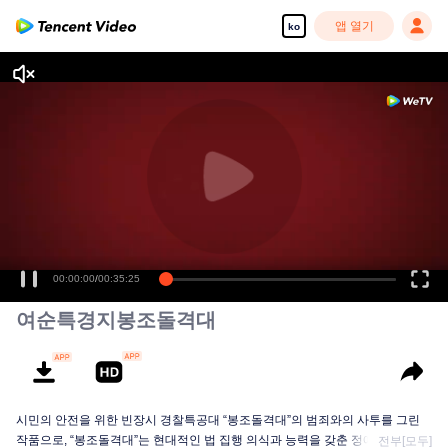
앱 열기
ko
00:00:00
/
00:35:25
여순특경지봉조돌격대
시민의 안전을 위한 빈장시 경찰특공대 “봉조돌격대”의 범죄와의 사투를 그린
작품으로, “봉조돌격대”는 현대적인 법 집행 의식과 능력을 갖춘 정예 부대원이
전부[모두]