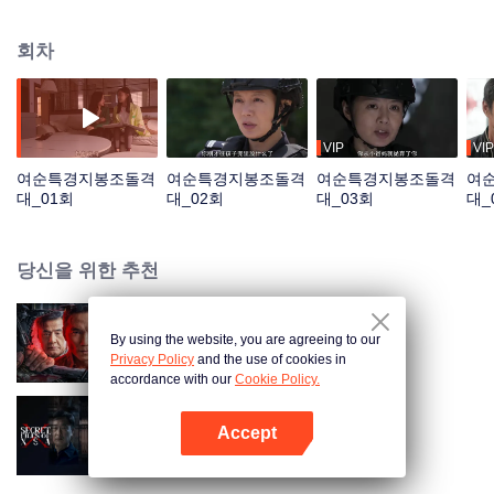
모인 팀이다. 그들은 인간미와 뚜렷한 신념을 가지고 사회구역, 길거리를 누비
며 총성 없는 전쟁터의 최전방에서 몸을 사리지 않고 싸운다. 곳곳에서 보이는
회차
그들의 직업적 사명감과 영웅적 모습은 시민들에게 신뢰와 안정감을 준다.
VIP
VIP
여순특경지봉조돌격
여순특경지봉조돌격
여순특경지봉조돌격
여
대_01회
대_02회
대_03회
대_
당신을 위한 추천
By using the website, you are agreeing to our
스파이
Privacy Policy
and the use of cookies in
accordance with our
Cookie Policy.
Accept
X국밀당
앱 열기