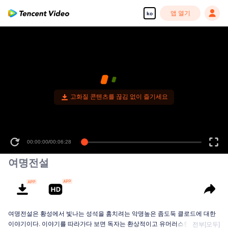
앱 열기
ko
고화질 콘텐츠를 끊김 없이 즐기세요
00:00:00
/
00:06:28
여명전설
여명전설은 황성에서 빛나는 성석을 훔치려는 악명높은 좀도둑 클로드에 대한
이야기이다. 이야기를 따라가다 보면 독자는 환상적이고 유머러스한 모험의 세
전부[모두]