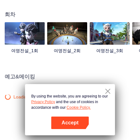
계로 빠져든다. 주인공은 정의를 추구하는 전형적인 영웅들로, 클로드가 성석을
훔치려는 걸 저지하려 한다. 이 과정에서 주인공들은 클로드가 성석을 훔치려는
회차
진짜 목적이 뭔지 알게 되는데...
여명전설_1회
여명전설_2회
여명전설_3회
예고&메이킹
By using the website, you are agreeing to our
Loading…
Privacy Policy
and the use of cookies in
accordance with our
Cookie Policy.
Accept
앱 열기