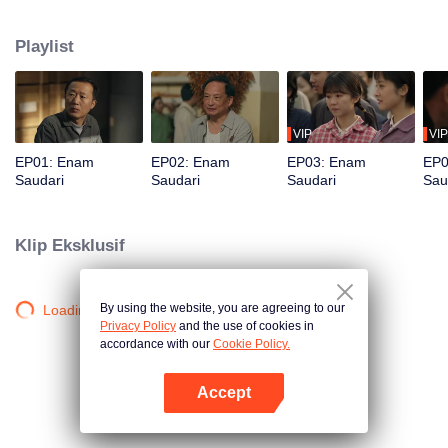
pembangunan sosialisme. Kehidupan berubah drastis ketika sang ayah
meninggal dalam kecelakaan, meninggalkan enam putri yang harus
Playlist
menghadapi kehidupan bersama. Bagaimana mereka bertahan di tengah
kerasnya kehidupan?
VIP
VIP
EP01: Enam
EP02: Enam
EP03: Enam
EP0
Saudari
Saudari
Saudari
Sau
Klip Eksklusif
By using the website, you are agreeing to our
Loading…
Privacy Policy
and the use of cookies in
accordance with our
Cookie Policy.
Accept
Buka App