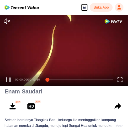
Buka App
id
00:00:00
/
00:45:30
Enam Saudari
Setelah berdirinya Tiongkok Baru, keluarga He meninggalkan kampung
halaman mereka di Jiangdu, menuju tepi Sungai Hua untuk mendukung
More