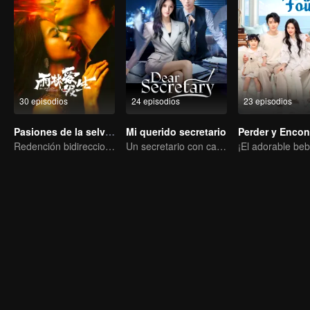
30 episodios
24 episodios
23 episodios
Pasiones de la selva tropical
Mi querido secretario
Perder y Encon
Redención bidireccional para la chica rica fugitiva y el asesino rudo
Un secretario con cara fría atrae a su bella jefa