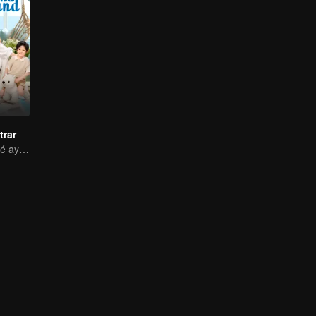
trar
¡El adorable bebé ayuda, papá al tanto!