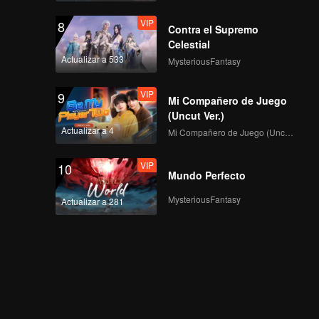
VIP
8
Contra el Supremo
Celestial
Actualizar a 533
MysteriousFantasy
VIP
9
Mi Compañero de Juego
(Uncut Ver.)
Actualizar a 4
Mi Compañero de Juego (Uncut Ver.)
VIP
10
Mundo Perfecto
MysteriousFantasy
Actualizar a 281