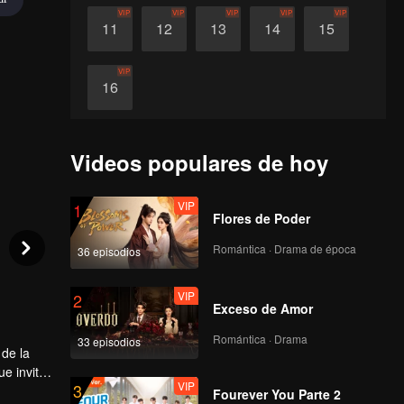
VIP
VIP
VIP
VIP
VIP
11
12
13
14
15
VIP
16
Videos populares de hoy
VIP
1
Flores de Poder
Romántica · Drama de época
36 episodios
VIP
2
Exceso de Amor
Romántica · Drama
33 episodios
 de la
e invita
VIP
3
iradoras,
Fourever You Parte 2