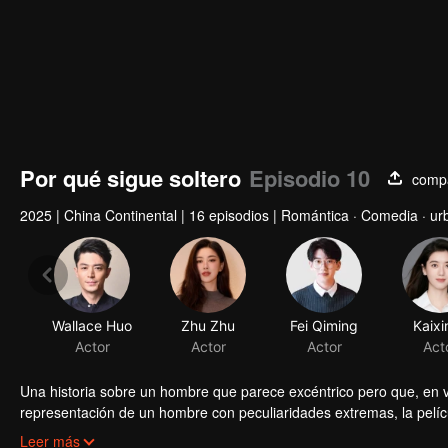
Por qué sigue soltero
Episodio 10
compa
2025
|
China Continental
|
16 episodios
|
Romántica · Comedia · ur
Wallace Huo
Zhu Zhu
Fei Qiming
Kaixi
Actor
Actor
Actor
Act
Una historia sobre un hombre que parece excéntrico pero que, en 
representación de un hombre con peculiaridades extremas, la pelíc
a la reflexión sobre la naturaleza humana y nuestra relación con e
Es un hombre que ama la vida pero, en sus cuarenta años, se decl
Leer más