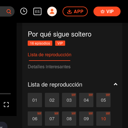
APP
VIP
ES
Por qué sigue soltero
16 episodios
VIP
Lista de reproducción
Detalles interesantes
Lista de reproducción
VIP
VIP
VIP
01
02
03
04
05
VIP
VIP
VIP
VIP
VIP
06
07
08
09
10