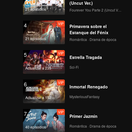
e se
(Uncut Ver.)
que
25 episodios
Fourever You Parte 2 (Uncut Ver.)
VIP
4
Primavera sobre el
Estanque del Fénix
21 episodios
Romántica · Drama de época
VIP
5
Estrella Tragada
Sci-Fi
Actualizar a 235
VIP
6
Inmortal Renegado
MysteriousFantasy
Actualizar a 152
VIP
7
Primer Jazmín
Romántica · Drama de época
40 episodios