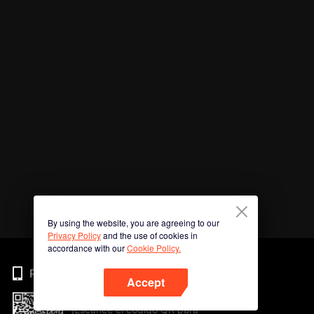
By using the website, you are agreeing to our
Privacy Policy
and the use of cookies in
accordance with our
Cookie Policy.
Phone
Accept
¡Escanee el código QR para