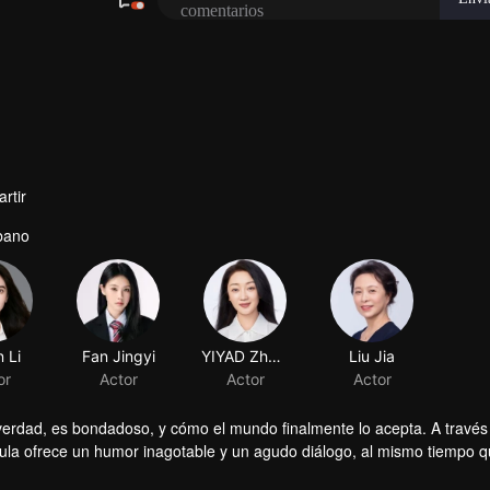
rtir
bano
n Li
or
verdad, es bondadoso, y cómo el mundo finalmente lo acepta. A través
ula ofrece un humor inagotable y un agudo diálogo, al mismo tiempo qu
l mundo.
ara "no maridable". ¿Es él el adorado ídolo masculino rodeado de adm