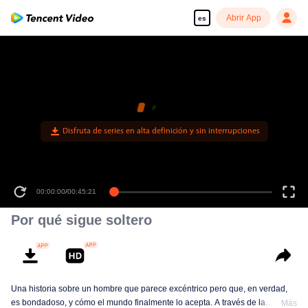
Abrir App
es
00:00:00
/
00:45:21
Por qué sigue soltero
Una historia sobre un hombre que parece excéntrico pero que, en verdad,
es bondadoso, y cómo el mundo finalmente lo acepta. A través de la
Más