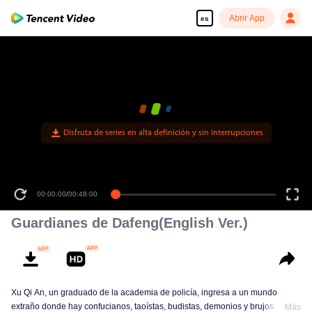
Abrir App
es
Disfruta de series en alta definición y sin interrupciones
00:00:00
/
00:48:00
Guardianes de Dafeng(English Ver.)
Xu Qi An, un graduado de la academia de policía, ingresa a un mundo
extraño donde hay confucianos, taoístas, budistas, demonios y brujos.
Más