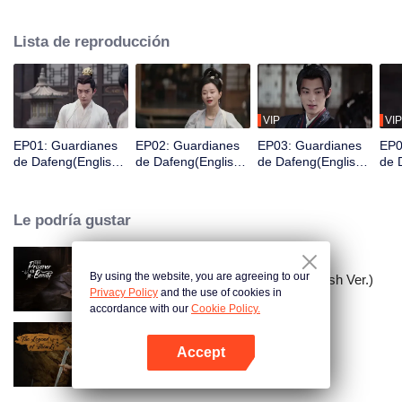
Acaba de despertar y se encuentra en prisión y está a punto de ser exiliado
a una ciudad fronteriza en tres días, por lo que es valorado por una
Lista de reproducción
organización de guardianes para cambiar su destino y así convertirse en un
Guardián.
VIP
VIP
EP01: Guardianes
EP02: Guardianes
EP03: Guardianes
EP0
de Dafeng(English
de Dafeng(English
de Dafeng(English
de 
Ver.)
Ver.)
Ver.)
Ver.
Le podría gustar
By using the website, you are agreeing to our
El Prisionero de la Belleza (English Ver.)
Privacy Policy
and the use of cookies in
accordance with our
Cookie Policy.
Accept
La leyenda de ShenLi
Abrir App